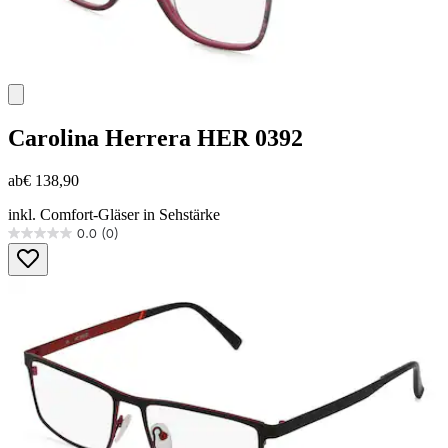
Carolina Herrera
HER 0392
ab
€ 138,90
inkl. Comfort-Gläser in Sehstärke
0.0
(0)
0.0
von
5
Sternen.