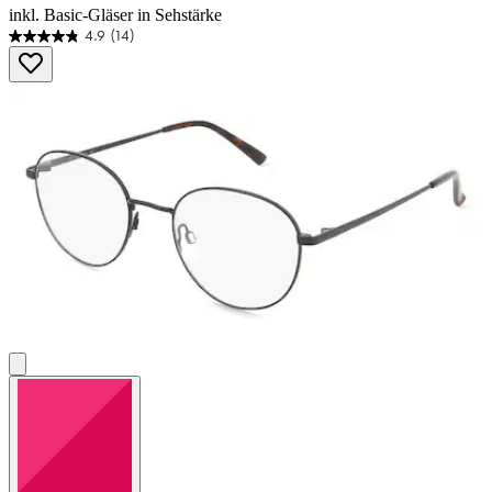
inkl. Basic-Gläser in Sehstärke
4.9
(14)
4.9
von
5
Sternen.
14
Bewertungen