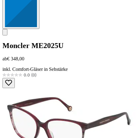
Moncler
ME2025U
ab
€ 348,00
inkl. Comfort-Gläser in Sehstärke
0.0
(0)
0.0
von
5
Sternen.