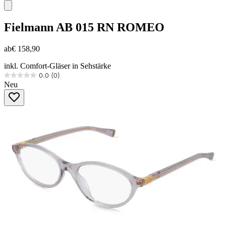
Fielmann
AB 015 RN ROMEO
ab
€ 158,90
inkl. Comfort-Gläser in Sehstärke
0.0
(0)
0.0
Neu
von
5
Sternen.