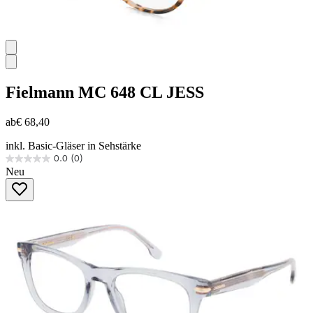
Fielmann
MC 648 CL JESS
ab
€ 68,40
inkl. Basic-Gläser in Sehstärke
0.0
(0)
0.0
Neu
von
5
Sternen.