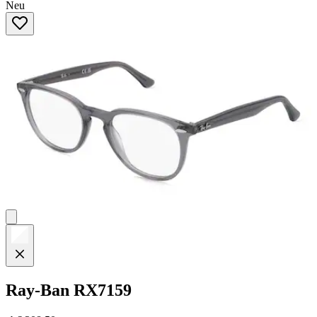
Neu
von
5
Sternen.
Ray-Ban
RX7159