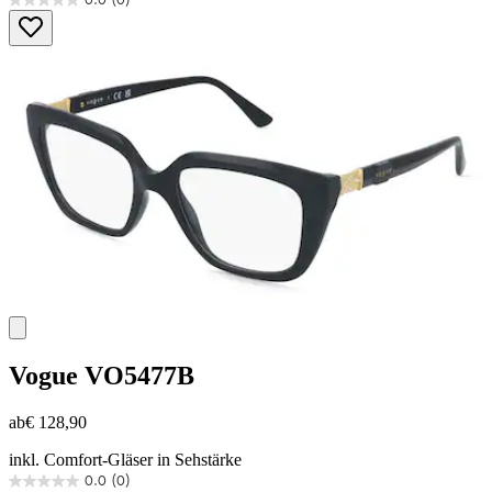
0.0
von
5
Sternen.
Vogue
VO5477B
ab
€ 128,90
inkl. Comfort-Gläser in Sehstärke
0.0
(0)
0.0