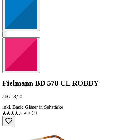
Fielmann
BD 578 CL ROBBY
ab
€ 18,50
inkl. Basic-Gläser in Sehstärke
4.3
(7)
4.3
von
5
Sternen.
7