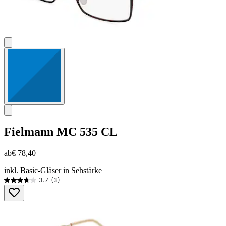
Fielmann
MC 535 CL
ab
€ 78,40
inkl. Basic-Gläser in Sehstärke
3.7
(3)
3.7
von
5
Sternen.
3