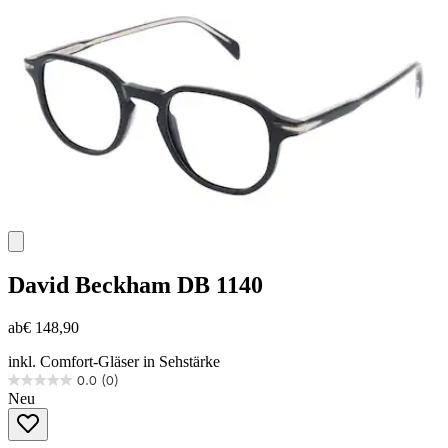
David Beckham
DB 1140
ab
€ 148,90
inkl. Comfort-Gläser in Sehstärke
0.0
(0)
0.0
Neu
von
5
Sternen.