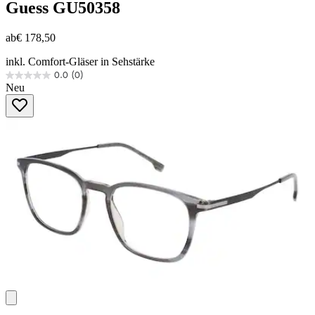
Guess
GU50358
ab
€ 178,50
inkl. Comfort-Gläser in Sehstärke
0.0
(0)
0.0
Neu
von
5
Sternen.