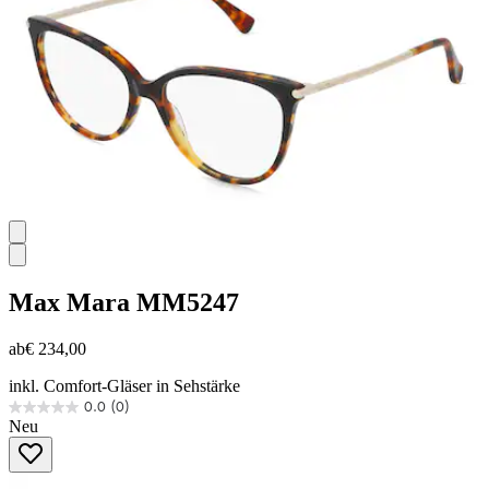
Bewertungen
Max Mara
MM5247
ab
€ 234,00
inkl. Comfort-Gläser in Sehstärke
0.0
(0)
0.0
Neu
von
5
Sternen.