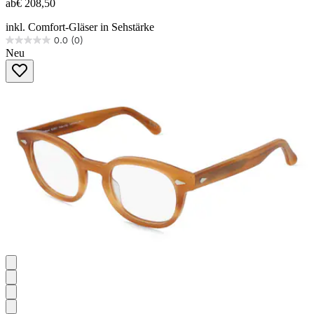
ab
€ 208,50
inkl. Comfort-Gläser in Sehstärke
0.0
(0)
0.0
Neu
von
5
Sternen.