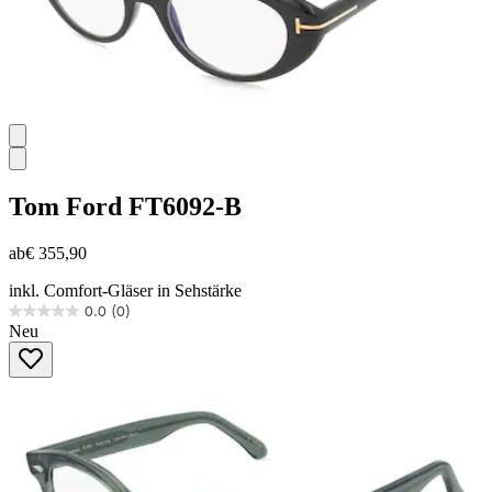
Tom Ford
FT6092-B
ab
€ 355,90
inkl. Comfort-Gläser in Sehstärke
0.0
(0)
0.0
Neu
von
5
Sternen.