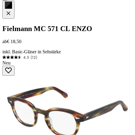
Fielmann
MC 571 CL ENZO
ab
€ 18,50
inkl. Basic-Gläser in Sehstärke
4.5
(12)
4.5
Neu
von
5
Sternen.
12
Bewertungen