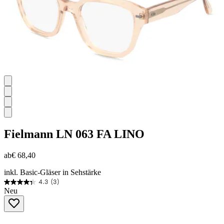
Fielmann
LN 063 FA LINO
ab
€ 68,40
inkl. Basic-Gläser in Sehstärke
4.3
(3)
4.3
Neu
von
5
Sternen.
3