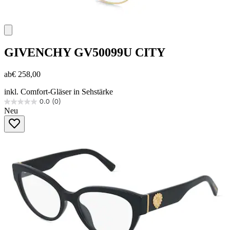
GIVENCHY
GV50099U CITY
ab
€ 258,00
inkl. Comfort-Gläser in Sehstärke
0.0
(0)
0.0
Neu
von
5
Sternen.