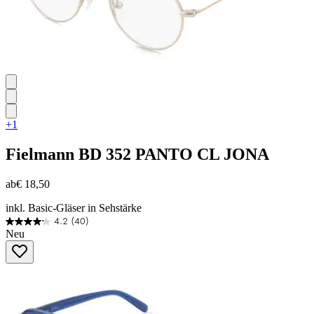
+1
Fielmann
BD 352 PANTO CL JONA
ab
€ 18,50
inkl. Basic-Gläser in Sehstärke
4.2
(40)
4.2
Neu
von
5
Sternen.
40
Bewertungen