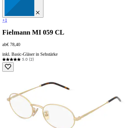
+1
Fielmann
MI 059 CL
ab
€ 78,40
inkl. Basic-Gläser in Sehstärke
5.0
(2)
5.0
von
5
Sternen.
2
Bewertungen