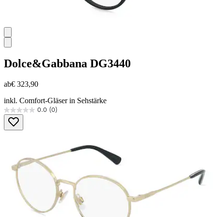
Dolce&Gabbana
DG3440
ab
€ 323,90
inkl. Comfort-Gläser in Sehstärke
0.0
(0)
0.0
von
5
Sternen.