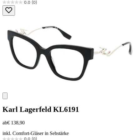
0.0
(0)
0.0
von
5
Sternen.
Karl Lagerfeld
KL6191
ab
€ 138,90
inkl. Comfort-Gläser in Sehstärke
0.0
(0)