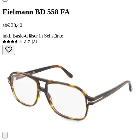
Fielmann
BD 558 FA
ab
€ 38,40
inkl. Basic-Gläser in Sehstärke
3.7
(3)
3.7
von
5
Sternen.
3
Bewertungen