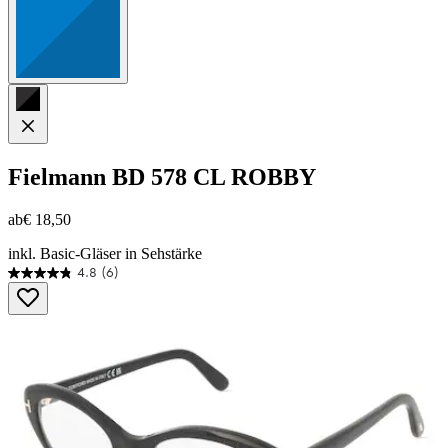
Fielmann
BD 578 CL ROBBY
ab
€ 18,50
inkl. Basic-Gläser in Sehstärke
4.8
(6)
4.8
von
5
Sternen.
6
Bewertungen