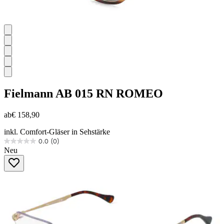
Fielmann
AB 015 RN ROMEO
ab
€ 158,90
inkl. Comfort-Gläser in Sehstärke
0.0
(0)
0.0
Neu
von
5
Sternen.