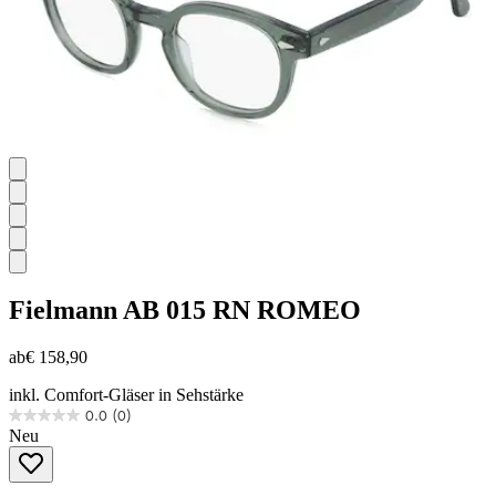
Fielmann
AB 015 RN ROMEO
ab
€ 158,90
inkl. Comfort-Gläser in Sehstärke
0.0
(0)
0.0
Neu
von
5
Sternen.