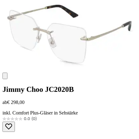
Jimmy Choo
JC2020B
ab
€ 298,00
inkl. Comfort Plus-Gläser in Sehstärke
0.0
(0)
0.0
von
5
Sternen.