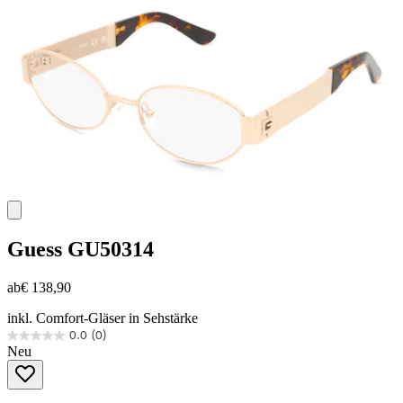
Guess
GU50314
ab
€ 138,90
inkl. Comfort-Gläser in Sehstärke
0.0
(0)
0.0
Neu
von
5
Sternen.