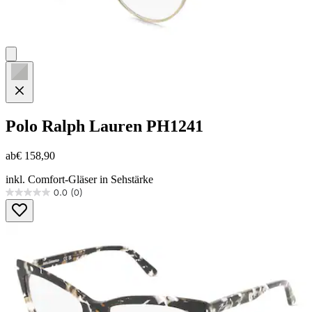
Polo Ralph Lauren
PH1241
ab
€ 158,90
inkl. Comfort-Gläser in Sehstärke
0.0
(0)
0.0
von
5
Sternen.