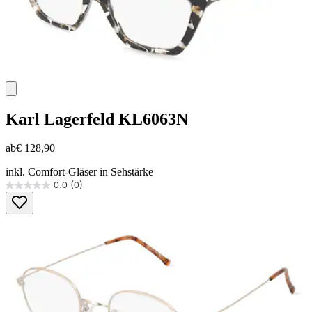
Karl Lagerfeld
KL6063N
ab
€ 128,90
inkl. Comfort-Gläser in Sehstärke
0.0
(0)
0.0
von
5
Sternen.