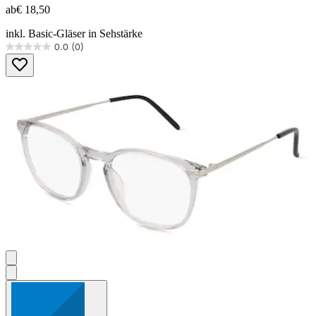
ab
€ 18,50
inkl. Basic-Gläser in Sehstärke
0.0
(0)
0.0
von
5
Sternen.