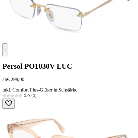
Persol
PO1030V LUC
ab
€ 298,00
inkl. Comfort Plus-Gläser in Sehstärke
0.0
(0)
0.0
von
5
Sternen.