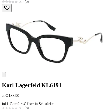
0.0
(0)
0.0
von
5
Sternen.
Karl Lagerfeld
KL6191
ab
€ 138,90
inkl. Comfort-Gläser in Sehstärke
0.0
(0)