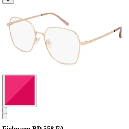
5
Sternen.
Fielmann
BD 558 FA