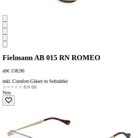
Fielmann
AB 015 RN ROMEO
ab
€ 158,90
inkl. Comfort-Gläser in Sehstärke
0.0
(0)
0.0
Neu
von
5
Sternen.