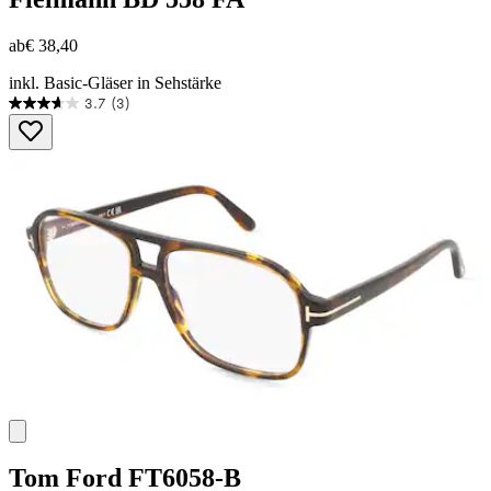
ab
€ 38,40
inkl. Basic-Gläser in Sehstärke
3.7
(3)
3.7
von
5
Sternen.
3
Bewertungen
Tom Ford
FT6058-B