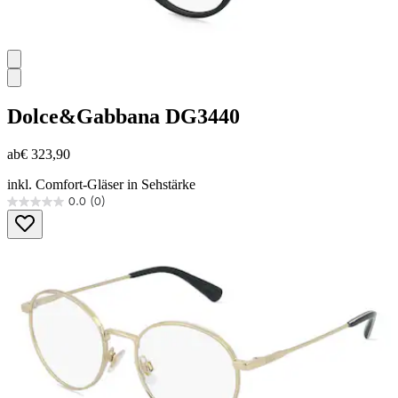
Dolce&Gabbana
DG3440
ab
€ 323,90
inkl. Comfort-Gläser in Sehstärke
0.0
(0)
0.0
von
5
Sternen.