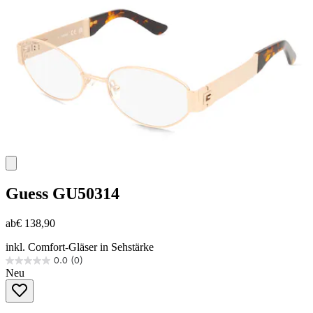
Guess
GU50314
ab
€ 138,90
inkl. Comfort-Gläser in Sehstärke
0.0
(0)
0.0
Neu
von
5
Sternen.