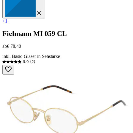
+1
Fielmann
MI 059 CL
ab
€ 78,40
inkl. Basic-Gläser in Sehstärke
5.0
(2)
5.0
von
5
Sternen.
2
Bewertungen