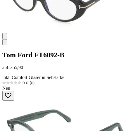
Tom Ford
FT6092-B
ab
€ 355,90
inkl. Comfort-Gläser in Sehstärke
0.0
(0)
0.0
Neu
von
5
Sternen.