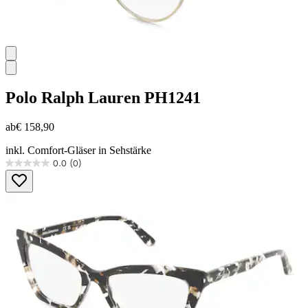
Polo Ralph Lauren
PH1241
ab
€ 158,90
inkl. Comfort-Gläser in Sehstärke
0.0
(0)
0.0
von
5
Sternen.