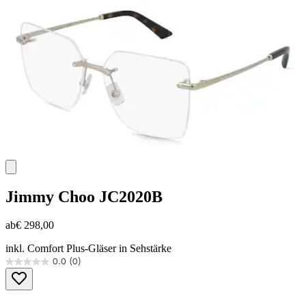
Jimmy Choo
JC2020B
ab
€ 298,00
inkl. Comfort Plus-Gläser in Sehstärke
0.0
(0)
0.0
von
5
Sternen.