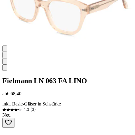
Fielmann
LN 063 FA LINO
ab
€ 68,40
inkl. Basic-Gläser in Sehstärke
4.3
(3)
4.3
Neu
von
5
Sternen.
3