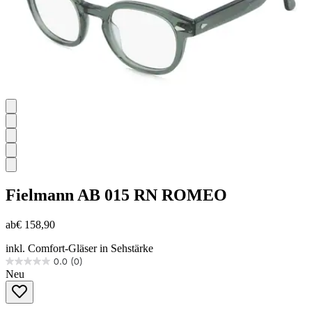
Fielmann
AB 015 RN ROMEO
ab
€ 158,90
inkl. Comfort-Gläser in Sehstärke
0.0
(0)
0.0
Neu
von
5
Sternen.