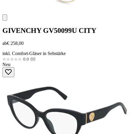
GIVENCHY
GV50099U CITY
ab
€ 258,00
inkl. Comfort-Gläser in Sehstärke
0.0
(0)
0.0
Neu
von
5
Sternen.