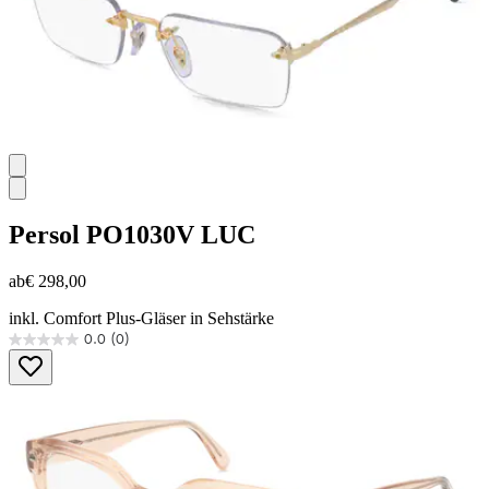
Persol
PO1030V LUC
ab
€ 298,00
inkl. Comfort Plus-Gläser in Sehstärke
0.0
(0)
0.0
von
5
Sternen.