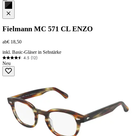
Fielmann
MC 571 CL ENZO
ab
€ 18,50
inkl. Basic-Gläser in Sehstärke
4.5
(12)
4.5
Neu
von
5
Sternen.
12
Bewertungen