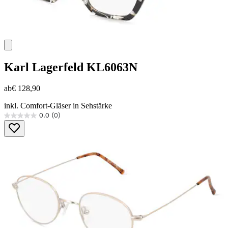
Karl Lagerfeld
KL6063N
ab
€ 128,90
inkl. Comfort-Gläser in Sehstärke
0.0
(0)
0.0
von
5
Sternen.