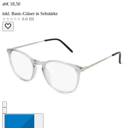
ab
€ 18,50
inkl. Basic-Gläser in Sehstärke
0.0
(0)
0.0
von
5
Sternen.