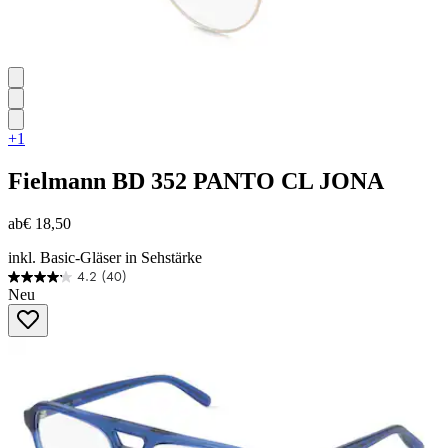
+1
Fielmann
BD 352 PANTO CL JONA
ab
€ 18,50
inkl. Basic-Gläser in Sehstärke
4.2
(40)
4.2
Neu
von
5
Sternen.
40
Bewertungen