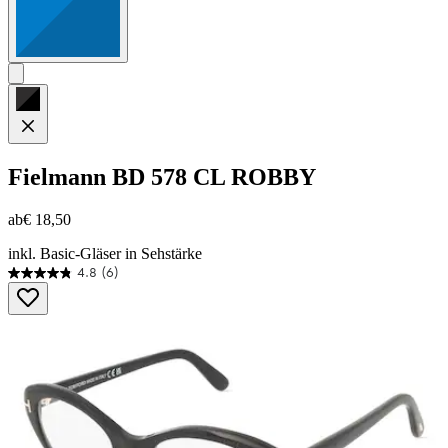
Fielmann
BD 578 CL ROBBY
ab
€ 18,50
inkl. Basic-Gläser in Sehstärke
4.8
(6)
4.8
von
5
Sternen.
6
Bewertungen