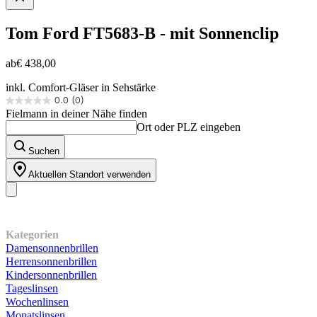
Tom Ford
FT5683-B - mit Sonnenclip
ab
€ 438,00
inkl. Comfort-Gläser in Sehstärke
0.0
(0)
0.0
Fielmann in deiner Nähe finden
von
Ort oder PLZ eingeben
5
Sternen.
Suchen
Aktuellen Standort verwenden
Unser Sortiment
Kategorien
Damensonnenbrillen
Herrensonnenbrillen
Kindersonnenbrillen
Tageslinsen
Wochenlinsen
Monatslinsen