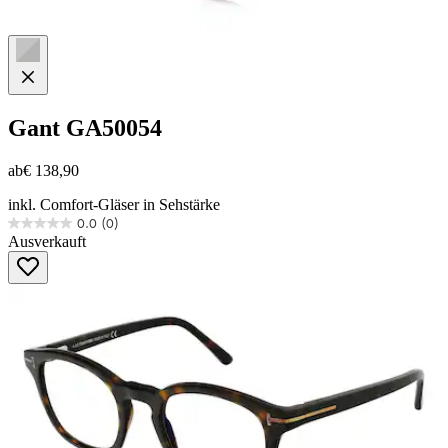
Gant
GA50054
ab
€ 138,90
inkl. Comfort-Gläser in Sehstärke
0.0
(0)
0.0
Ausverkauft
von
5
Sternen.