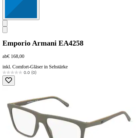
Emporio Armani
EA4258
ab
€ 168,00
inkl. Comfort-Gläser in Sehstärke
0.0
(0)
0.0
von
5
Sternen.