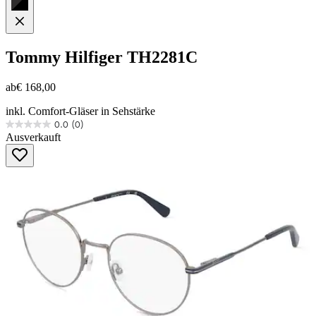
Tommy Hilfiger
TH2281C
ab
€ 168,00
inkl. Comfort-Gläser in Sehstärke
0.0
(0)
0.0
Ausverkauft
von
5
Sternen.