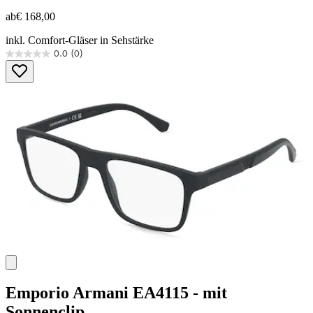
ab
€ 168,00
inkl. Comfort-Gläser in Sehstärke
0.0
(0)
0.0
von
5
Sternen.
Emporio Armani
EA4115 - mit
Sonnenclip