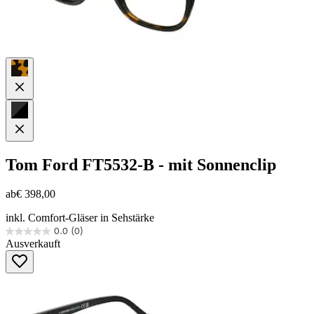
Tom Ford
FT5532-B - mit Sonnenclip
ab
€ 398,00
inkl. Comfort-Gläser in Sehstärke
0.0
(0)
0.0
Ausverkauft
von
5
Sternen.