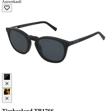
Ausverkauft
von
5
Sternen.
Timberland
TB1766