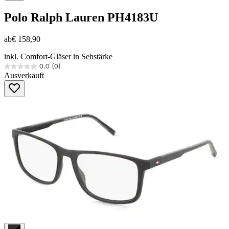
Polo Ralph Lauren
PH4183U
ab
€ 158,90
inkl. Comfort-Gläser in Sehstärke
0.0
(0)
0.0
Ausverkauft
von
5
Sternen.