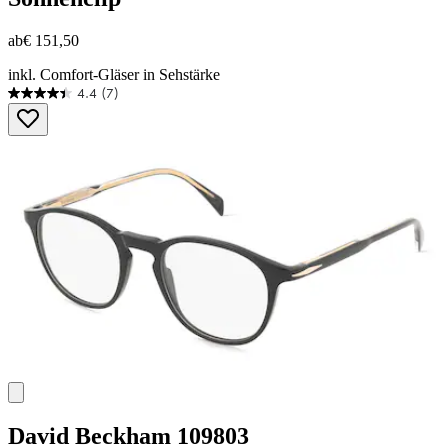
ab
€ 151,50
inkl. Comfort-Gläser in Sehstärke
4.4
(7)
4.4
von
5
Sternen.
7
Bewertungen
David Beckham
109803