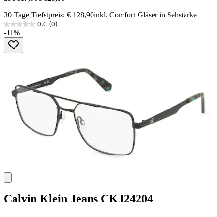
30-Tage-Tiefstpreis: € 128,90
inkl. Comfort-Gläser in Sehstärke
0.0
(0)
0.0
-11%
von
5
Sternen.
Calvin Klein Jeans
CKJ24204