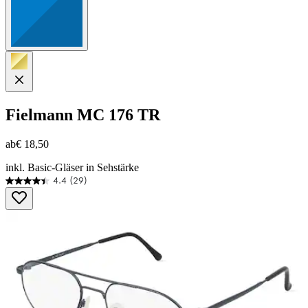
Fielmann
MC 176 TR
ab
€ 18,50
inkl. Basic-Gläser in Sehstärke
4.4
(29)
4.4
von
5
Sternen.
29
Bewertungen