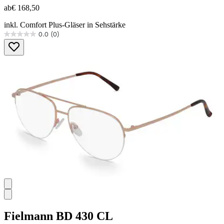
ab
€ 168,50
inkl. Comfort Plus-Gläser in Sehstärke
0.0
(0)
0.0
von
5
Sternen.
Fielmann
BD 430 CL