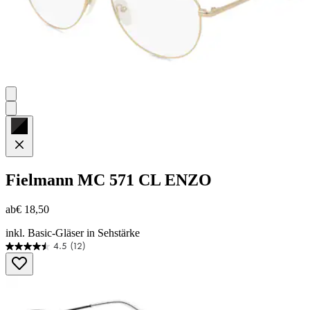
Fielmann
MC 571 CL ENZO
ab
€ 18,50
inkl. Basic-Gläser in Sehstärke
4.5
(12)
4.5
von
5
Sternen.
12