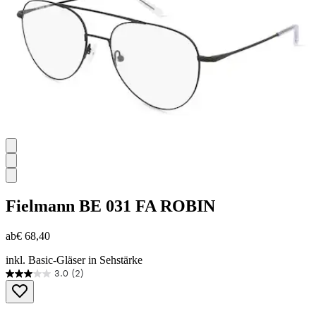
Bewertungen
Fielmann
BE 031 FA ROBIN
ab
€ 68,40
inkl. Basic-Gläser in Sehstärke
3.0
(2)
3.0
von
5