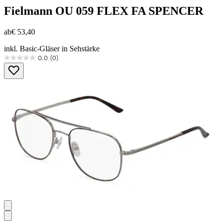
Fielmann
OU 059 FLEX FA SPENCER
ab
€ 53,40
inkl. Basic-Gläser in Sehstärke
0.0
(0)
0.0
von
5
Sternen.