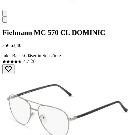
Fielmann
MC 570 CL DOMINIC
ab
€ 63,40
inkl. Basic-Gläser in Sehstärke
4.7
(3)
4.7
von
5
Sternen.
3
Bewertungen