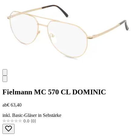
Sternen.
2
Bewertungen
Fielmann
MC 570 CL DOMINIC
ab
€ 63,40
inkl. Basic-Gläser in Sehstärke
0.0
(0)
0.0
von
5