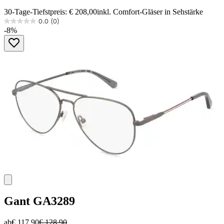
30-Tage-Tiefstpreis: € 208,00
inkl. Comfort-Gläser in Sehstärke
0.0
(0)
0.0
-8%
von
5
Sternen.
Gant
GA3289
ab
€ 117,90
€ 128,90