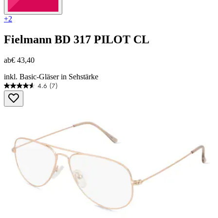
+2
Fielmann
BD 317 PILOT CL
ab
€ 43,40
inkl. Basic-Gläser in Sehstärke
4.6
(7)
4.6
von
5
Sternen.
7
Bewertungen