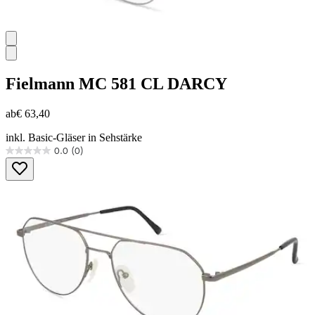
Fielmann
MC 581 CL DARCY
ab
€ 63,40
inkl. Basic-Gläser in Sehstärke
0.0
(0)
0.0
von
5
Sternen.