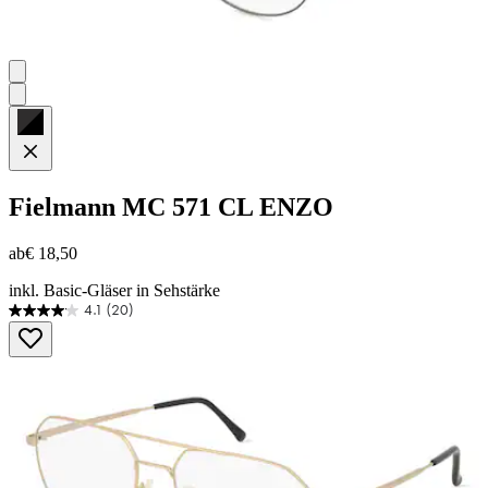
Fielmann
MC 571 CL ENZO
ab
€ 18,50
inkl. Basic-Gläser in Sehstärke
4.1
(20)
4.1
von
5
Sternen.
20
Bewertungen