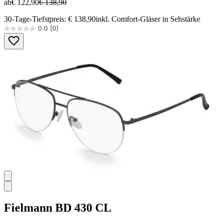
ab
€ 122,90
€ 138,90
30-Tage-Tiefstpreis: € 138,90
inkl. Comfort-Gläser in Sehstärke
0.0
(0)
0.0
von
5
Sternen.
Fielmann
BD 430 CL