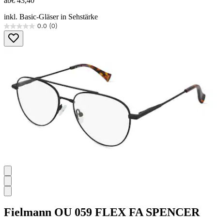
ab
€ 43,40
inkl. Basic-Gläser in Sehstärke
0.0
(0)
0.0
von
5
Sternen.
Fielmann
OU 059 FLEX FA SPENCER