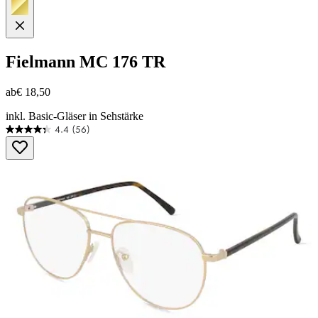
Fielmann
MC 176 TR
ab
€ 18,50
inkl. Basic-Gläser in Sehstärke
4.4
(56)
4.4
von
5
Sternen.
56
Bewertungen