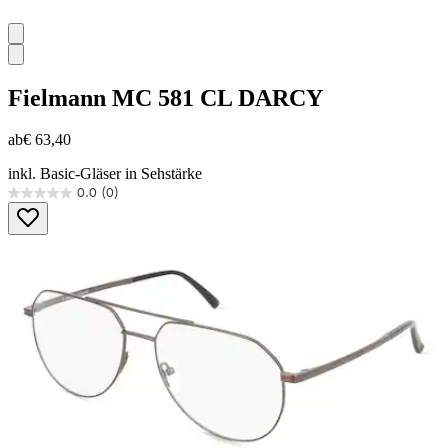
Fielmann
MC 581 CL DARCY
ab
€ 63,40
inkl. Basic-Gläser in Sehstärke
0.0
(0)
0.0
von
5
Sternen.