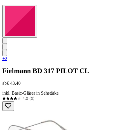
+2
Fielmann
BD 317 PILOT CL
ab
€ 43,40
inkl. Basic-Gläser in Sehstärke
4.0
(3)
4.0
von
5
Sternen.
3
Bewertungen