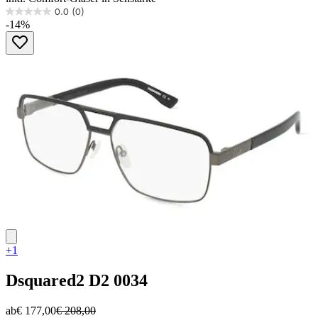
0.0
(0)
0.0
-14%
von
5
Sternen.
+1
Dsquared2
D2 0034
ab
€ 177,00
€ 208,00