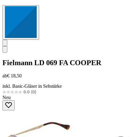
Fielmann
LD 069 FA COOPER
ab
€ 18,50
inkl. Basic-Gläser in Sehstärke
0.0
(0)
0.0
Neu
von
5
Sternen.