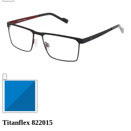
5
Sternen.
Titanflex
822015