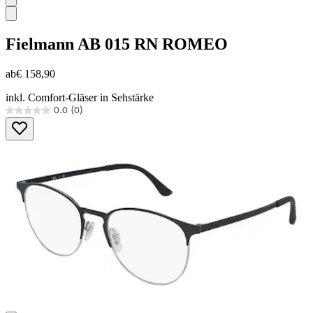
Fielmann
AB 015 RN ROMEO
ab
€ 158,90
inkl. Comfort-Gläser in Sehstärke
0.0
(0)
0.0
von
5
Sternen.