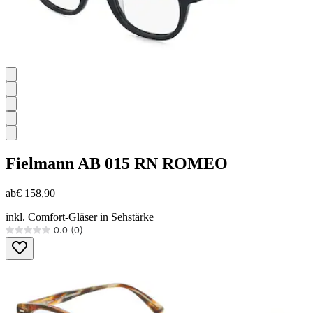
Fielmann
AB 015 RN ROMEO
ab
€ 158,90
inkl. Comfort-Gläser in Sehstärke
0.0
(0)
0.0
von
5
Sternen.