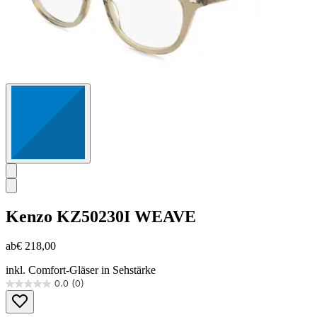
Kenzo
KZ50230I WEAVE
ab
€ 218,00
inkl. Comfort-Gläser in Sehstärke
0.0
(0)
0.0
von
5