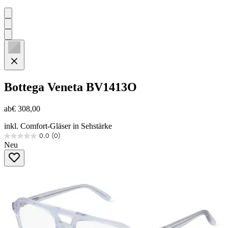
Bottega Veneta
BV1413O
ab
€ 308,00
inkl. Comfort-Gläser in Sehstärke
0.0
(0)
0.0
Neu
von
5
Sternen.