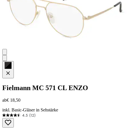
Fielmann
MC 571 CL ENZO
ab
€ 18,50
inkl. Basic-Gläser in Sehstärke
4.5
(12)
4.5
von
5