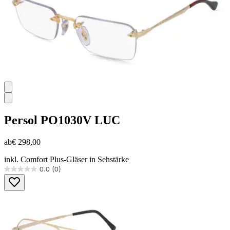
Persol
PO1030V LUC
ab
€ 298,00
inkl. Comfort Plus-Gläser in Sehstärke
0.0
(0)
0.0
von
5
Sternen.