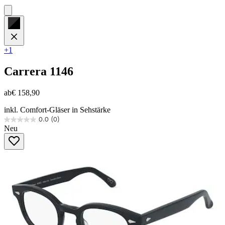
+1
Carrera
1146
ab
€ 158,90
inkl. Comfort-Gläser in Sehstärke
0.0
(0)
0.0
Neu
von
5
Sternen.