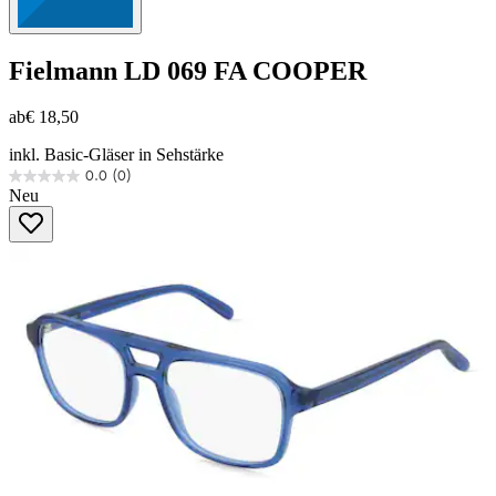
Fielmann
LD 069 FA COOPER
ab
€ 18,50
inkl. Basic-Gläser in Sehstärke
0.0
(0)
0.0
Neu
von
5
Sternen.