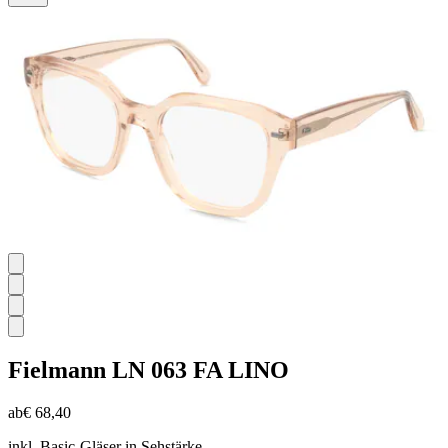
5
Sternen.
Fielmann
LN 063 FA LINO
ab
€ 68,40
inkl. Basic-Gläser in Sehstärke