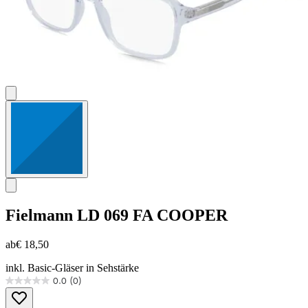
Fielmann
LD 069 FA COOPER
ab
€ 18,50
inkl. Basic-Gläser in Sehstärke
0.0
(0)
0.0
von