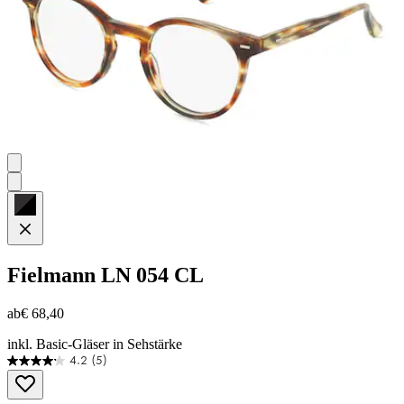
Fielmann
LN 054 CL
ab
€ 68,40
inkl. Basic-Gläser in Sehstärke
4.2
(5)
4.2
von
5