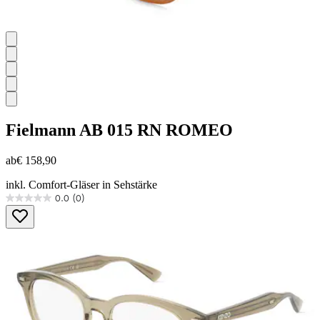
Fielmann
AB 015 RN ROMEO
ab
€ 158,90
inkl. Comfort-Gläser in Sehstärke
0.0
(0)
0.0
von
5
Sternen.