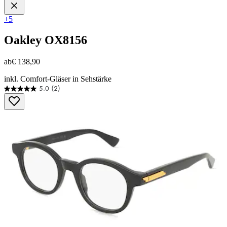
+5
Oakley
OX8156
ab
€ 138,90
inkl. Comfort-Gläser in Sehstärke
5.0
(2)
5.0
von
5
Sternen.
2
Bewertungen