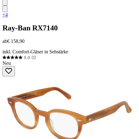
+4
Ray-Ban
RX7140
ab
€ 158,90
inkl. Comfort-Gläser in Sehstärke
5.0
(1)
5.0
Neu
von
5
Sternen.
1
Bewertung