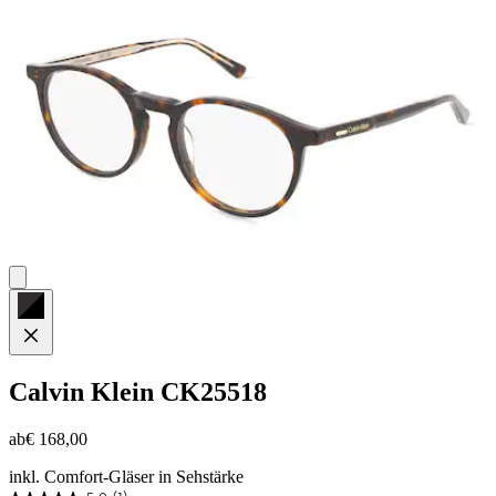
Sternen.
5
Bewertungen
Calvin Klein
CK25518
ab
€ 168,00
inkl. Comfort-Gläser in Sehstärke