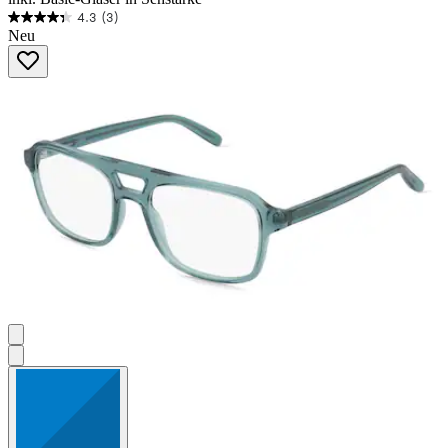
4.3
(3)
4.3
Neu
von
5
Sternen.
3
Bewertungen