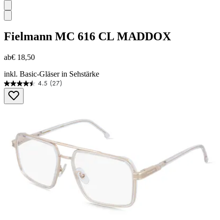
Fielmann
MC 616 CL MADDOX
ab
€ 18,50
inkl. Basic-Gläser in Sehstärke
4.5
(27)
4.5
von
5
Sternen.
27
Bewertungen