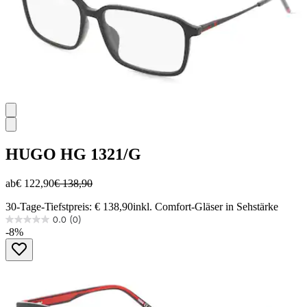
HUGO
HG 1321/G
ab
€ 122,90
€ 138,90
30-Tage-Tiefstpreis: € 138,90
inkl. Comfort-Gläser in Sehstärke
0.0
(0)
0.0
-8%
von
5
Sternen.