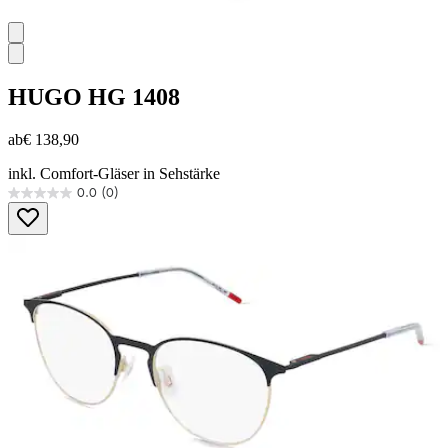
HUGO
HG 1408
ab
€ 138,90
inkl. Comfort-Gläser in Sehstärke
0.0
(0)
0.0
von
5
Sternen.