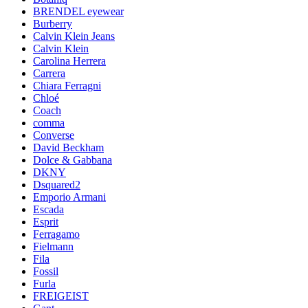
BRENDEL eyewear
Burberry
Calvin Klein Jeans
Calvin Klein
Carolina Herrera
Carrera
Chiara Ferragni
Chloé
Coach
comma
Converse
David Beckham
Dolce & Gabbana
DKNY
Dsquared2
Emporio Armani
Escada
Esprit
Ferragamo
Fielmann
Fila
Fossil
Furla
FREIGEIST