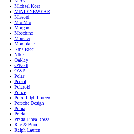
Mexx
Michael Kors
MINI EYEWEAR
Missoni
Miu Miu
Morgan
Moschino
Moncler
Montblanc
Nina Ricci
Nike
Oakley
O'Neill
OWP
Polar
Persol
Polaroid
Police
Polo Ralph Lauren
Porsche Design
Puma
Prada
Prada Linea Rossa
Rag & Bone
Ralph Lauren