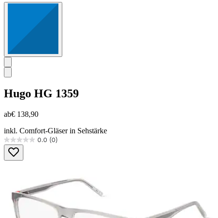
Hugo
HG 1359
ab
€ 138,90
inkl. Comfort-Gläser in Sehstärke
0.0
(0)
0.0
von
5
Sternen.