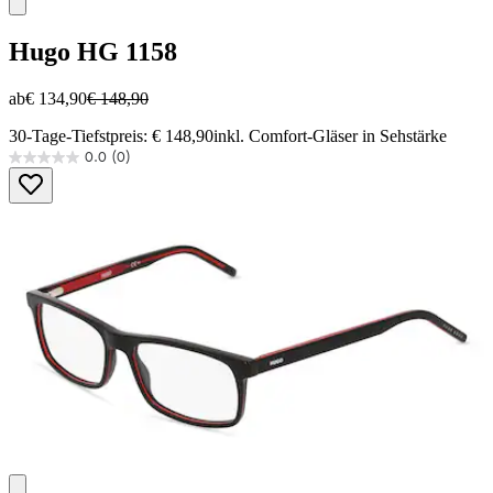
Hugo
HG 1158
ab
€ 134,90
€ 148,90
30-Tage-Tiefstpreis: € 148,90
inkl. Comfort-Gläser in Sehstärke
0.0
(0)
0.0
von
5
Sternen.