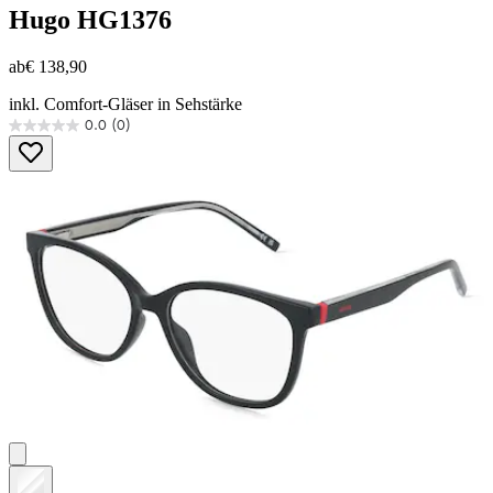
Hugo
HG1376
ab
€ 138,90
inkl. Comfort-Gläser in Sehstärke
0.0
(0)
0.0
von
5
Sternen.