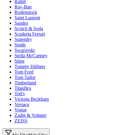
Ralph
Ray-Ban
Rodenstock
Saint Laurent
Sandro
Scotch & Soda
Scuderia Ferrari
Superdry
Smith
Swarovski
Stella McCartney
Sting
Tommy Hilfiger
Tom Ford
Tom Tailor
Timberland
Titanflex
Tod's
Victoria Beckham
Versace
Vogue
Zadig & Voltaire
ZEISS