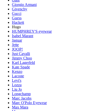
Gant
Giorgio Armani
Givenchy
Gucci
Guess
Hackett
Hugo
HUMPHREY'S eyewear
Isabel Marant
Jaguar
Jette
JOOP!
Just Cavalli
Jimmy Choo
Karl Lagerfeld
Kate Spade
Kenzo
Lacoste
Levi's
Lozza
Liu Jo
Longchamp
Marc Jacobs
Marc O'Polo Eyewear
Max Mara