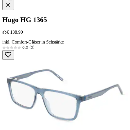
Hugo
HG 1365
ab
€ 138,90
inkl. Comfort-Gläser in Sehstärke
0.0
(0)
0.0
von
5
Sternen.