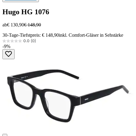
Hugo
HG 1076
ab
€ 130,90
€ 148,90
30-Tage-Tiefstpreis: € 148,90
inkl. Comfort-Gläser in Sehstärke
0.0
(0)
0.0
-9%
von
5
Sternen.