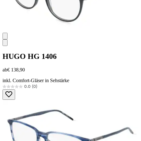
HUGO
HG 1406
ab
€ 138,90
inkl. Comfort-Gläser in Sehstärke
0.0
(0)
0.0
von
5
Sternen.