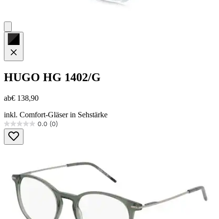
HUGO
HG 1402/G
ab
€ 138,90
inkl. Comfort-Gläser in Sehstärke
0.0
(0)
0.0
von
5
Sternen.