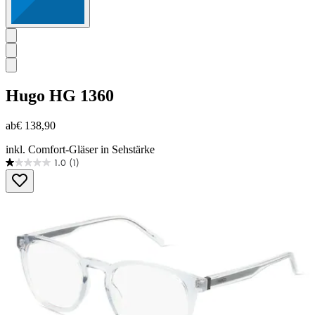
Hugo
HG 1360
ab
€ 138,90
inkl. Comfort-Gläser in Sehstärke
1.0
(1)
1.0
von
5
Sternen.
1
Bewertung