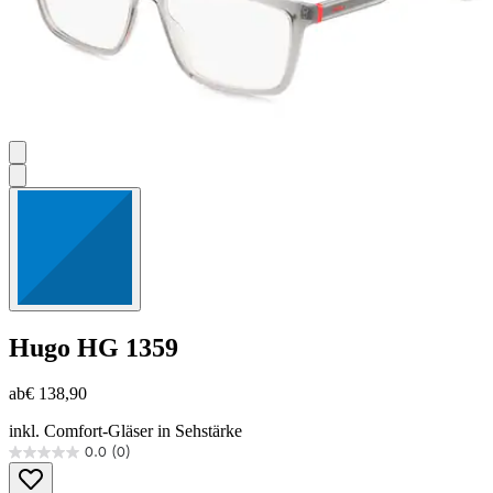
Hugo
HG 1359
ab
€ 138,90
inkl. Comfort-Gläser in Sehstärke
0.0
(0)
0.0
von