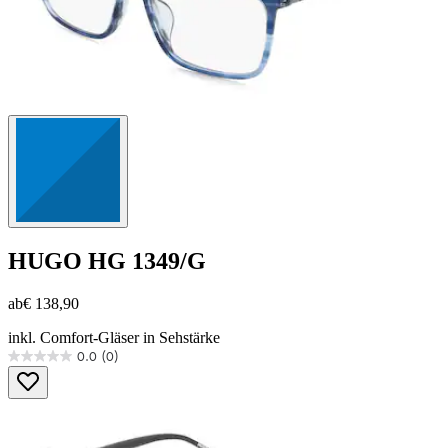
HUGO
HG 1349/G
ab
€ 138,90
inkl. Comfort-Gläser in Sehstärke
0.0
(0)
0.0
von
5
Sternen.