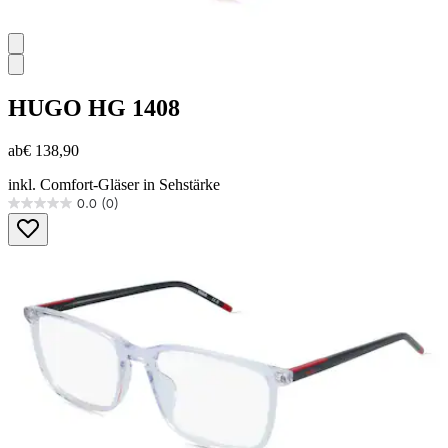
HUGO
HG 1408
ab
€ 138,90
inkl. Comfort-Gläser in Sehstärke
0.0
(0)
0.0
von
5
Sternen.