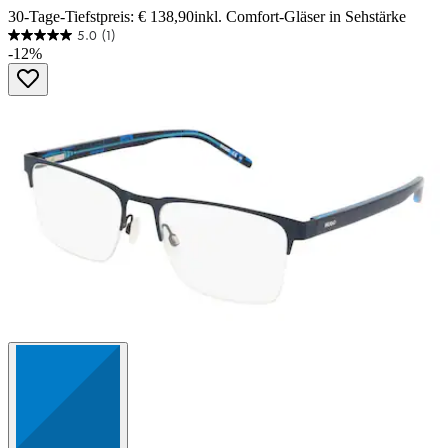
30-Tage-Tiefstpreis: € 138,90
inkl. Comfort-Gläser in Sehstärke
5.0
(1)
5.0
-12%
von
5
Sternen.
1
Bewertung