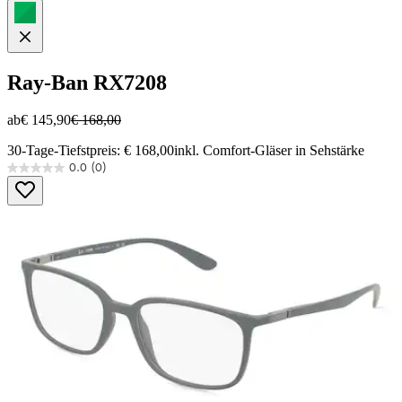
Ray-Ban
RX7208
ab
€ 145,90
€ 168,00
30-Tage-Tiefstpreis: € 168,00
inkl. Comfort-Gläser in Sehstärke
0.0
(0)
0.0
von
5
Sternen.