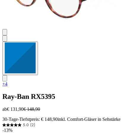
+4
Ray-Ban
RX5395
ab
€ 131,90
€ 148,90
30-Tage-Tiefstpreis: € 148,90
inkl. Comfort-Gläser in Sehstärke
5.0
(2)
5.0
-13%
von