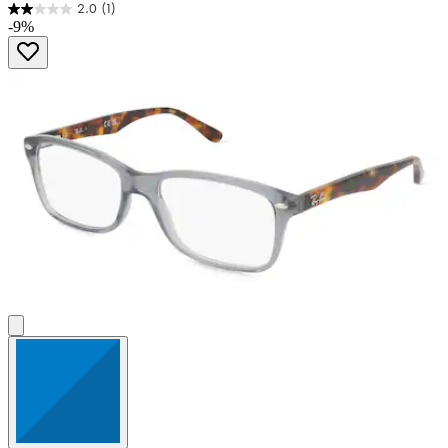
2.0
(1)
2.0
-9%
von
5
Sternen.
1
Bewertung