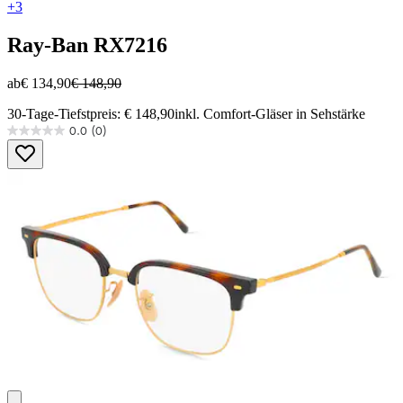
+3
Ray-Ban
RX7216
ab
€ 134,90
€ 148,90
30-Tage-Tiefstpreis: € 148,90
inkl. Comfort-Gläser in Sehstärke
0.0
(0)
0.0
von
5
Sternen.