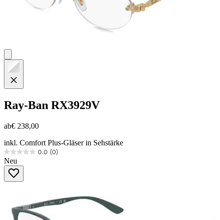
Ray-Ban
RX3929V
ab
€ 238,00
inkl. Comfort Plus-Gläser in Sehstärke
0.0
(0)
0.0
Neu
von
5
Sternen.