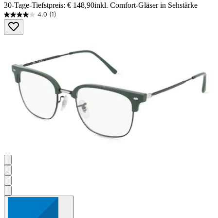
30-Tage-Tiefstpreis: € 148,90
inkl. Comfort-Gläser in Sehstärke
4.0
(1)
4.0
von
5
Sternen.
1
Bewertung