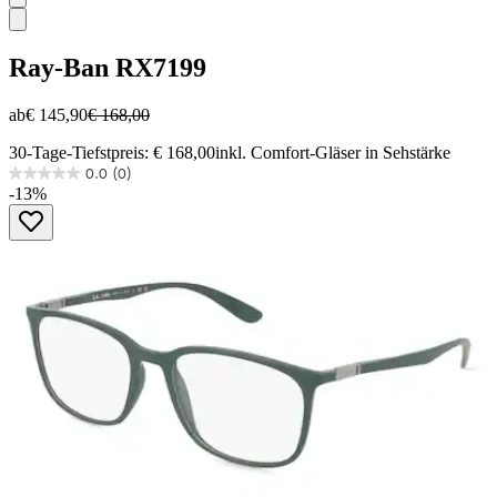
Ray-Ban
RX7199
ab
€ 145,90
€ 168,00
30-Tage-Tiefstpreis: € 168,00
inkl. Comfort-Gläser in Sehstärke
0.0
(0)
0.0
-13%
von
5
Sternen.