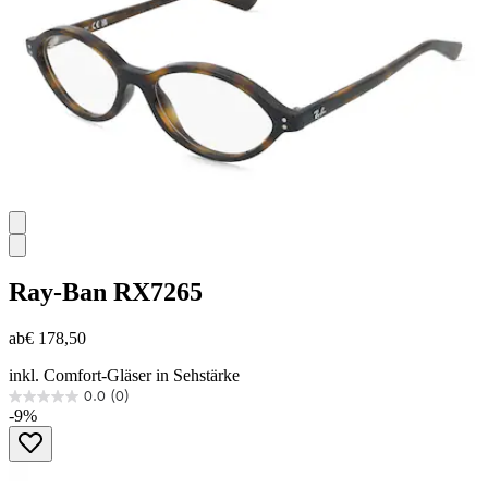
Ray-Ban
RX7265
ab
€ 178,50
inkl. Comfort-Gläser in Sehstärke
0.0
(0)
0.0
-9%
von
5
Sternen.