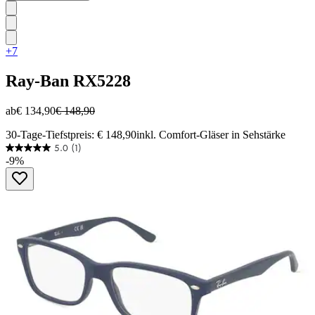
+7
Ray-Ban
RX5228
ab
€ 134,90
€ 148,90
30-Tage-Tiefstpreis: € 148,90
inkl. Comfort-Gläser in Sehstärke
5.0
(1)
5.0
-9%
von
5
Sternen.
1
Bewertung