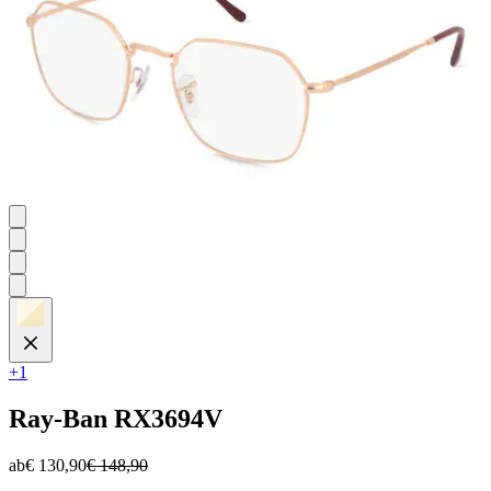
+1
Ray-Ban
RX3694V
ab
€ 130,90
€ 148,90