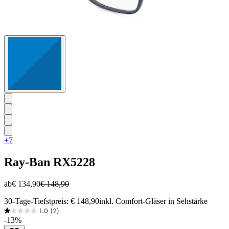
+7
Ray-Ban
RX5228
ab
€ 134,90
€ 148,90
30-Tage-Tiefstpreis: € 148,90
inkl. Comfort-Gläser in Sehstärke
1.0
(2)
1.0
-13%
von