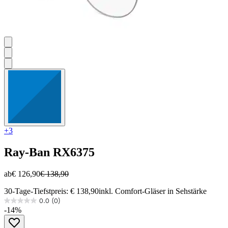
+3
Ray-Ban
RX6375
ab
€ 126,90
€ 138,90
30-Tage-Tiefstpreis: € 138,90
inkl. Comfort-Gläser in Sehstärke
0.0
(0)
0.0
-14%
von
5