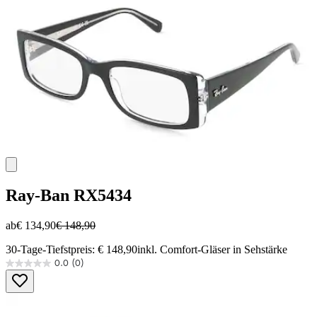
Ray-Ban
RX5434
ab
€ 134,90
€ 148,90
30-Tage-Tiefstpreis: € 148,90
inkl. Comfort-Gläser in Sehstärke
0.0
(0)
0.0
von
5
Sternen.