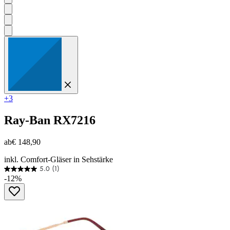
+3
Ray-Ban
RX7216
ab
€ 148,90
inkl. Comfort-Gläser in Sehstärke
5.0
(1)
5.0
-12%
von
5
Sternen.
1
Bewertung