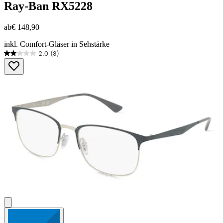
Ray-Ban
RX5228
ab
€ 148,90
inkl. Comfort-Gläser in Sehstärke
2.0
(3)
2.0
von
5
Sternen.
3
Bewertungen