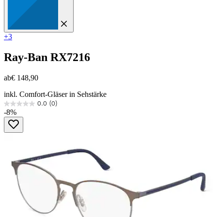
+3
Ray-Ban
RX7216
ab
€ 148,90
inkl. Comfort-Gläser in Sehstärke
0.0
(0)
0.0
-8%
von
5
Sternen.