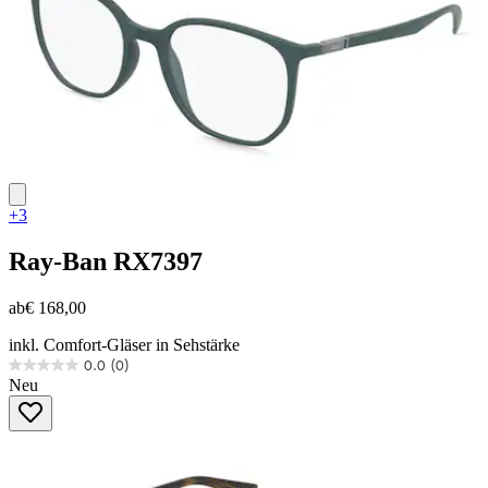
+3
Ray-Ban
RX7397
ab
€ 168,00
inkl. Comfort-Gläser in Sehstärke
0.0
(0)
0.0
Neu
von
5
Sternen.