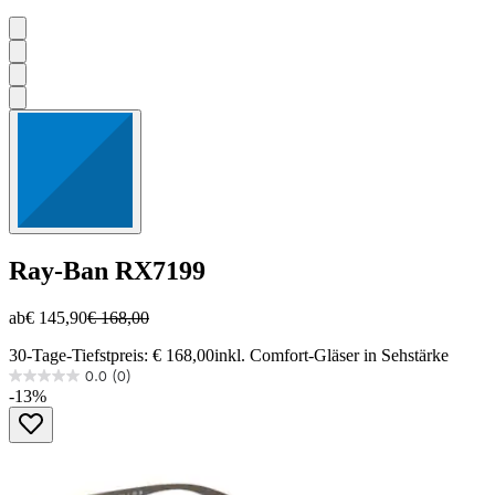
Ray-Ban
RX7199
ab
€ 145,90
€ 168,00
30-Tage-Tiefstpreis: € 168,00
inkl. Comfort-Gläser in Sehstärke
0.0
(0)
0.0
-13%
von
5
Sternen.