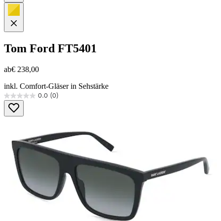
Tom Ford
FT5401
ab
€ 238,00
inkl. Comfort-Gläser in Sehstärke
0.0
(0)
0.0
von
5
Sternen.