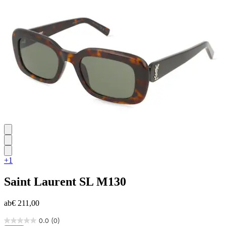
5
Sternen.
+1
Saint Laurent
SL M130
ab
€ 211,00
0.0
(0)
0.0