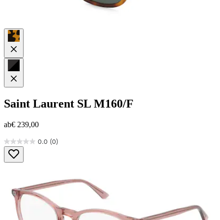
Saint Laurent
SL M160/F
ab
€ 239,00
0.0
(0)
0.0
von
5
Sternen.