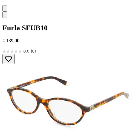
Furla
SFUB10
€ 139,00
0.0
(0)
0.0
von
5
Sternen.