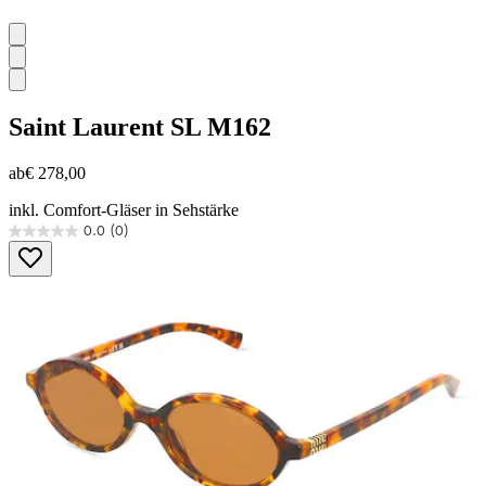
Saint Laurent
SL M162
ab
€ 278,00
inkl. Comfort-Gläser in Sehstärke
0.0
(0)
0.0
von
5
Sternen.