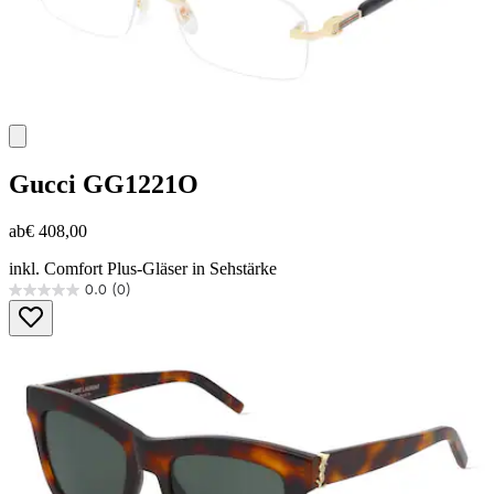
Gucci
GG1221O
ab
€ 408,00
inkl. Comfort Plus-Gläser in Sehstärke
0.0
(0)
0.0
von
5
Sternen.