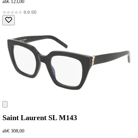
ab
€ 123,00
0.0
(0)
0.0
von
5
Sternen.
Saint Laurent
SL M143
ab
€ 308,00