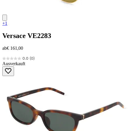
+1
Versace
VE2283
ab
€ 161,00
0.0
(0)
0.0
Ausverkauft
von
5
Sternen.