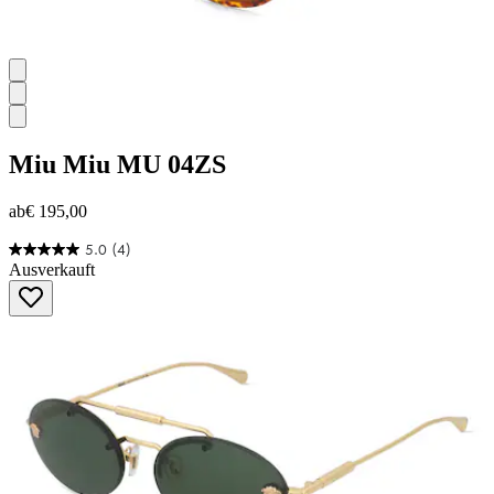
Miu Miu
MU 04ZS
ab
€ 195,00
5.0
(4)
5.0
Ausverkauft
von
5
Sternen.
4
Bewertungen