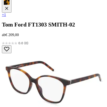
+1
Tom Ford
FT1303 SMITH-02
ab
€ 209,00
0.0
(0)
0.0
von
5
Sternen.