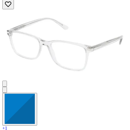
von
5
Sternen.
+1