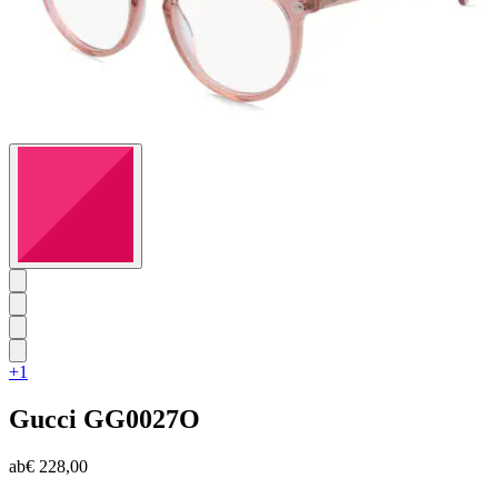
+1
Gucci
GG0027O
ab
€ 228,00