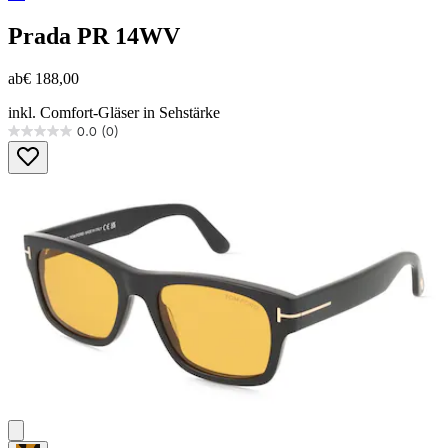
Prada
PR 14WV
ab
€ 188,00
inkl. Comfort-Gläser in Sehstärke
0.0
(0)
0.0
von
5
Sternen.