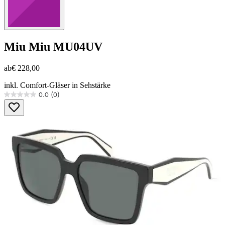
Miu Miu
MU04UV
ab
€ 228,00
inkl. Comfort-Gläser in Sehstärke
0.0
(0)
0.0
von
5
Sternen.