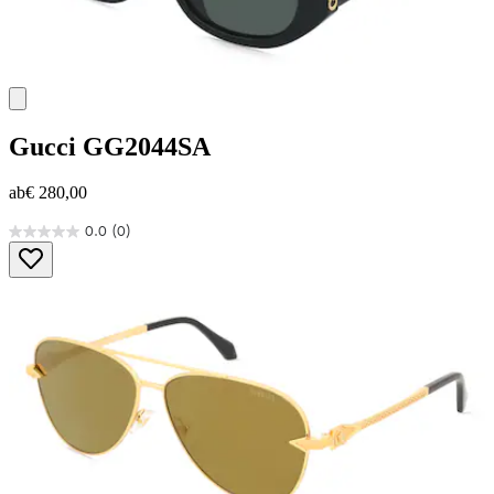
Gucci
GG2044SA
ab
€ 280,00
0.0
(0)
0.0
von
5
Sternen.