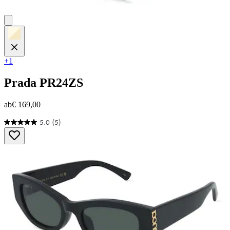
+1
Prada
PR24ZS
ab
€ 169,00
5.0
(5)
5.0
von
5
Sternen.
5
Bewertungen