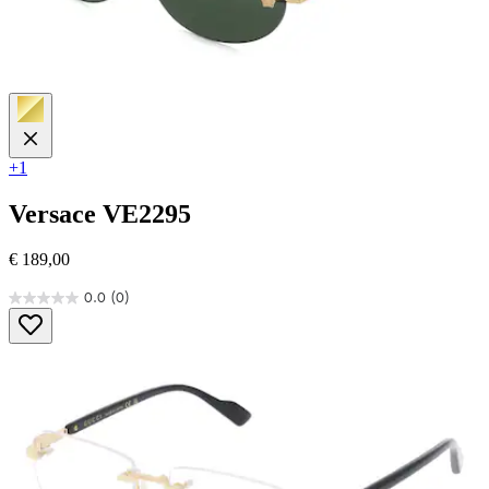
+1
Versace
VE2295
€ 189,00
0.0
(0)
0.0
von
5
Sternen.