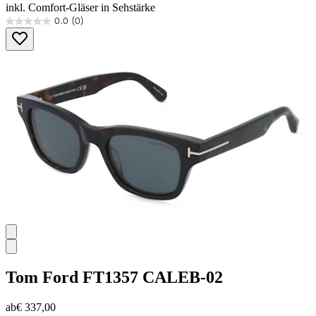
inkl. Comfort-Gläser in Sehstärke
0.0
(0)
0.0
von
5
Sternen.
Tom Ford
FT1357 CALEB-02
ab
€ 337,00