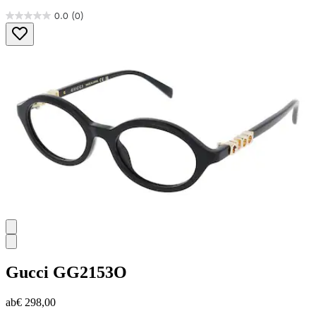
0.0
(0)
0.0
von
5
Sternen.
Gucci
GG2153O
ab
€ 298,00