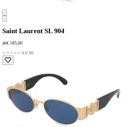
Saint Laurent
SL 904
ab
€ 185,00
0.0
(0)
0.0
von
5
Sternen.