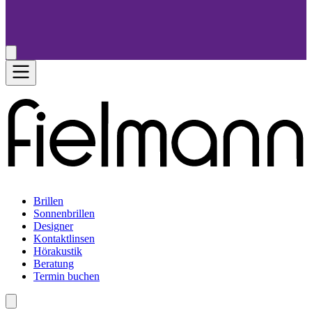
Brillen
Sonnenbrillen
Designer
Kontaktlinsen
Hörakustik
Beratung
Termin buchen