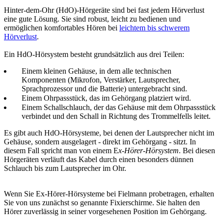
Hinter-dem-Ohr (HdO)-Hörgeräte sind bei fast jedem Hörverlust
eine gute Lösung. Sie sind robust, leicht zu bedienen und
ermöglichen komfortables Hören bei
leichtem bis schwerem
Hörverlust
.
Ein HdO-Hörsystem besteht grundsätzlich aus drei Teilen:
Einem kleinen Gehäuse, in dem alle technischen
Komponenten (Mikrofon, Verstärker, Lautsprecher,
Sprachprozessor und die Batterie) untergebracht sind.
Einem Ohrpassstück, das im Gehörgang platziert wird.
Einem Schallschlauch, der das Gehäuse mit dem Ohrpassstück
verbindet und den Schall in Richtung des Trommelfells leitet.
Es gibt auch HdO-Hörsysteme, bei denen der Lautsprecher nicht im
Gehäuse, sondern ausgelagert - direkt im Gehörgang - sitzt. In
diesem Fall spricht man von einem E
x-Hörer-Hörsystem
. Bei diesen
Hörgeräten verläuft das Kabel durch einen besonders dünnen
Schlauch bis zum Lautsprecher im Ohr.
Wenn Sie Ex-Hörer-Hörsysteme bei Fielmann probetragen, erhalten
Sie von uns zunächst so genannte Fixierschirme. Sie halten den
Hörer zuverlässig in seiner vorgesehenen Position im Gehörgang.