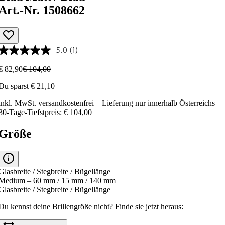
Art.-Nr. 1508662
5.0
(1)
€ 82,90
€ 104,00
Du sparst € 21,10
inkl. MwSt.
versandkostenfrei
– Lieferung nur innerhalb Österreichs
30-Tage-Tiefstpreis: € 104,00
Größe
Glasbreite / Stegbreite / Bügellänge
Medium – 60 mm / 15 mm / 140 mm
Glasbreite / Stegbreite / Bügellänge
Du kennst deine Brillengröße nicht?
Finde sie jetzt heraus: