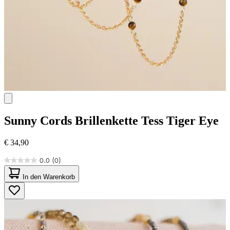
Sunny Cords
Brillenkette Tess Tiger Eye
€ 34,90
0.0
(0)
0.0
von
In den Warenkorb
5
Sternen.