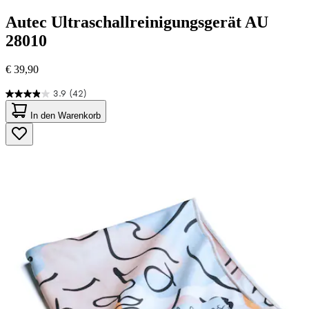
Autec
Ultraschallreinigungsgerät AU
28010
€ 39,90
3.9
(42)
3.9
von
In den Warenkorb
5
Sternen.
42
Bewertungen