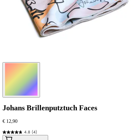
Johans
Brillenputztuch Faces
€ 12,90
4.8
(4)
4.8