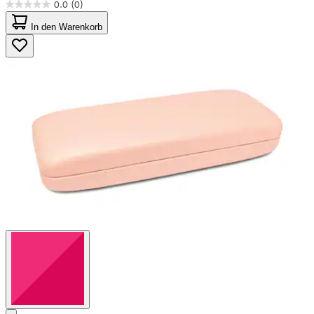
0.0
(0)
0.0
von
In den Warenkorb
5
Sternen.