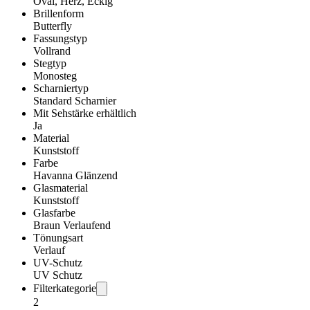
Oval, Herz, Eckig
Brillenform
Butterfly
Fassungstyp
Vollrand
Stegtyp
Monosteg
Scharniertyp
Standard Scharnier
Mit Sehstärke erhältlich
Ja
Material
Kunststoff
Farbe
Havanna Glänzend
Glasmaterial
Kunststoff
Glasfarbe
Braun Verlaufend
Tönungsart
Verlauf
UV-Schutz
UV Schutz
Filterkategorie
2