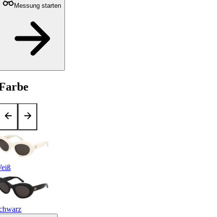
Messung starten
Farbe
eiß
chwarz