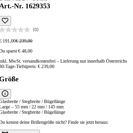
Art.-Nr. 1629353
(0)
€ 191,00
€ 239,00
Du sparst € 48,00
inkl. MwSt.
versandkostenfrei
– Lieferung nur innerhalb Österreichs
30-Tage-Tiefstpreis: € 239,00
Größe
Glasbreite / Stegbreite / Bügellänge
Large – 55 mm / 22 mm / 145 mm
Glasbreite / Stegbreite / Bügellänge
Du kennst deine Brillengröße nicht?
Finde sie jetzt heraus: