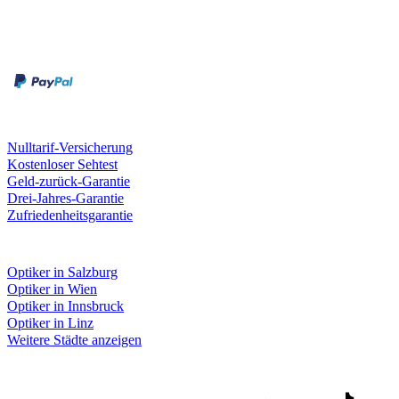
Zahlungsarten
Rechnung
Kreditkarte
Unsere Leistungen
Nulltarif-Versicherung
Kostenloser Sehtest
Geld-zurück-Garantie
Drei-Jahres-Garantie
Zufriedenheitsgarantie
Fielmann in deiner Nähe
Optiker in Salzburg
Optiker in Wien
Optiker in Innsbruck
Optiker in Linz
Weitere Städte anzeigen
Social Media