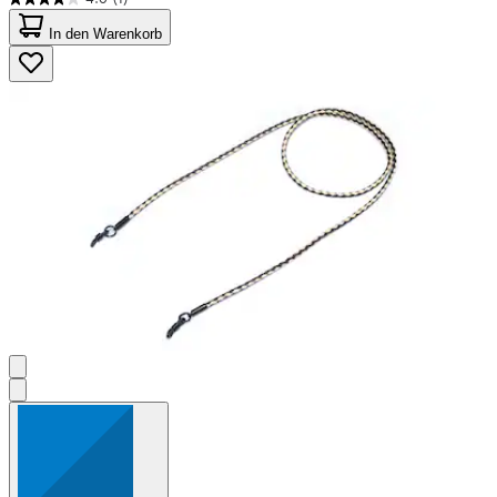
4.0
von
In den Warenkorb
5
Sternen.
1
Bewertung