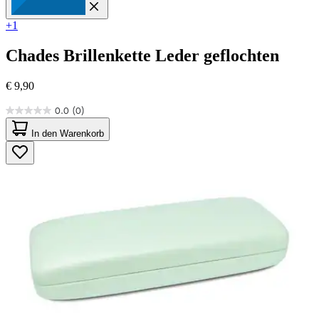
+1
Chades
Brillenkette Leder geflochten
€ 9,90
0.0
(0)
0.0
von
In den Warenkorb
5
Sternen.