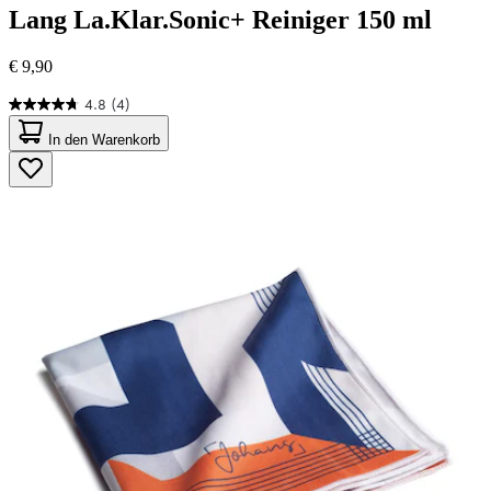
Lang
La.Klar.Sonic+ Reiniger 150 ml
€ 9,90
4.8
(4)
4.8
von
In den Warenkorb
5
Sternen.
4
Bewertungen