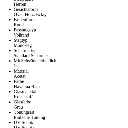
Herren
Gesichtsform
Oval, Herz, Eckig
Brillenform
Rund
Fassungstyp
Vollrand
Stegtyp
Monosteg
Scharniertyp
Standard Scharnier
Mit Sehstärke erhältlich
Ja
Material
Acetat
Farbe
Havanna Blau
Glasmaterial
Kunststoff
Glasfarbe
Grau
Tönungsart
Einfache Tönung
UV-Schutz
UV Schutz