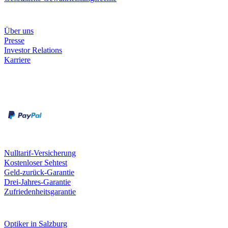
Unternehmen
Über uns
Presse
Investor Relations
Karriere
Zahlungsarten
Rechnung
Kreditkarte
Unsere Leistungen
Nulltarif-Versicherung
Kostenloser Sehtest
Geld-zurück-Garantie
Drei-Jahres-Garantie
Zufriedenheitsgarantie
Fielmann in deiner Nähe
Optiker in Salzburg