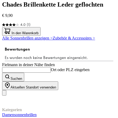
Chades
Brillenkette Leder geflochten
€ 9,90
4.0
(1)
4.0
von
In den Warenkorb
5
Alle Sonnenbrillen anzeigen >
Zubehör & Accessoires >
Sternen.
1
Bewertung
Fielmann in deiner Nähe finden
Ort oder PLZ eingeben
Suchen
Aktuellen Standort verwenden
Unser Sortiment
Kategorien
Damensonnenbrillen