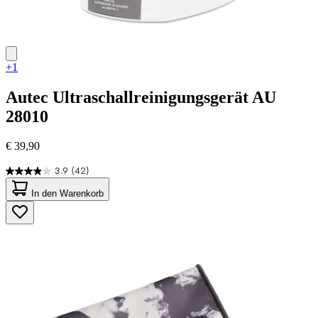
+1
Autec
Ultraschallreinigungsgerät AU
28010
€ 39,90
3.9
(42)
3.9
von
In den Warenkorb
5
Sternen.
42
Bewertungen