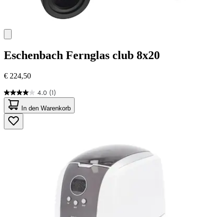
Eschenbach
Fernglas club 8x20
€ 224,50
4.0
(1)
4.0
von
In den Warenkorb
5
Sternen.
1
Bewertung