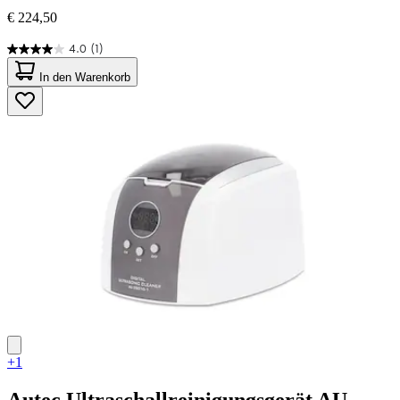
€ 224,50
4.0
(1)
4.0
von
In den Warenkorb
5
Sternen.
1
Bewertung
+1