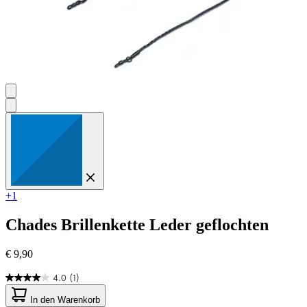
+1
Chades
Brillenkette Leder geflochten
€ 9,90
4.0
(1)
4.0
von
In den Warenkorb