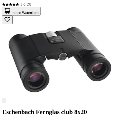
5.0
(3)
5.0
von
In den Warenkorb
5
Sternen.
3
Bewertungen
Eschenbach
Fernglas club 8x20