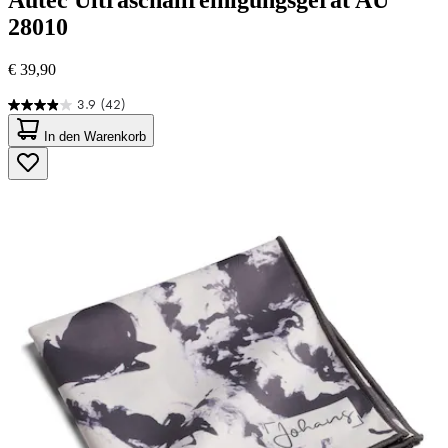
Autec
Ultraschallreinigungsgerät AU
28010
€ 39,90
3.9
(42)
3.9
von
In den Warenkorb
5
Sternen.
42
Bewertungen