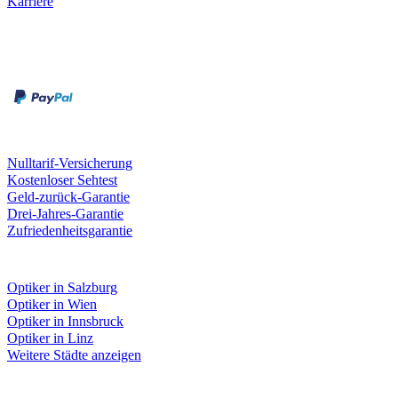
Karriere
Zahlungsarten
Rechnung
Kreditkarte
Unsere Leistungen
Nulltarif-Versicherung
Kostenloser Sehtest
Geld-zurück-Garantie
Drei-Jahres-Garantie
Zufriedenheitsgarantie
Fielmann in deiner Nähe
Optiker in Salzburg
Optiker in Wien
Optiker in Innsbruck
Optiker in Linz
Weitere Städte anzeigen
Social Media