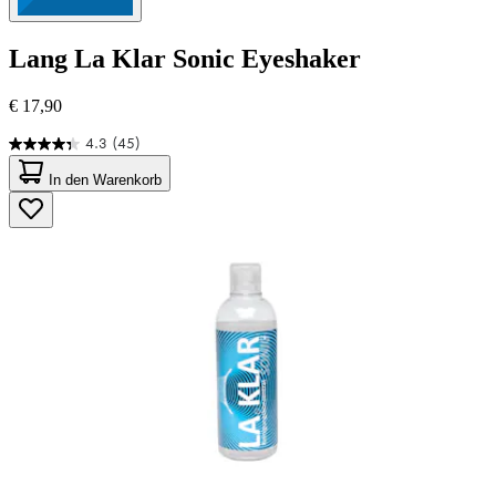
Lang
La Klar Sonic Eyeshaker
€ 17,90
4.3
(45)
4.3
von
In den Warenkorb
5
Sternen.
45
Bewertungen