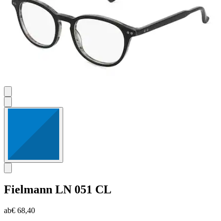
Fielmann
LN 051 CL
ab
€ 68,40