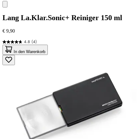
Lang
La.Klar.Sonic+ Reiniger 150 ml
€ 9,90
4.8
(4)
4.8
von
In den Warenkorb
5
Sternen.
4
Bewertungen