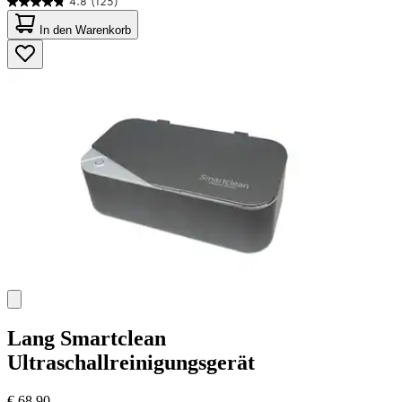
4.8
(125)
4.8
von
In den Warenkorb
5
Sternen.
125
Bewertungen
Lang
Smartclean
Ultraschallreinigungsgerät
€ 68,90