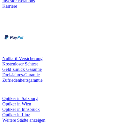
Investor Relations
Karriere
Zahlungsarten
Rechnung
Kreditkarte
Unsere Leistungen
Nulltarif-Versicherung
Kostenloser Sehtest
Geld-zurück-Garantie
Drei-Jahres-Garantie
Zufriedenheitsgarantie
Fielmann in deiner Nähe
Optiker in Salzburg
Optiker in Wien
Optiker in Innsbruck
Optiker in Linz
Weitere Städte anzeigen