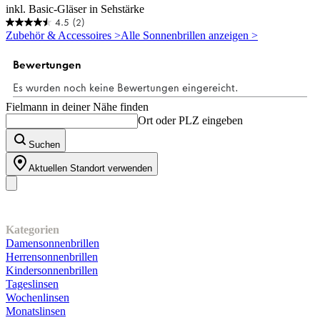
inkl. Basic-Gläser in Sehstärke
4.5
(2)
4.5
Zubehör & Accessoires >
Alle Sonnenbrillen anzeigen >
von
5
Sternen.
2
Bewertungen
Fielmann in deiner Nähe finden
Ort oder PLZ eingeben
Suchen
Aktuellen Standort verwenden
Unser Sortiment
Kategorien
Damensonnenbrillen
Herrensonnenbrillen
Kindersonnenbrillen
Tageslinsen
Wochenlinsen
Monatslinsen