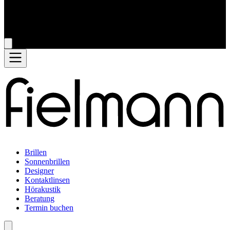
Brillen
Sonnenbrillen
Designer
Kontaktlinsen
Hörakustik
Beratung
Termin buchen