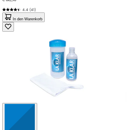
4.4
(41)
4.4
von
In den Warenkorb
5
Sternen.
41
Bewertungen