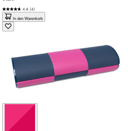
4.8
(4)
4.8
von
In den Warenkorb
5
Sternen.
4
Bewertungen