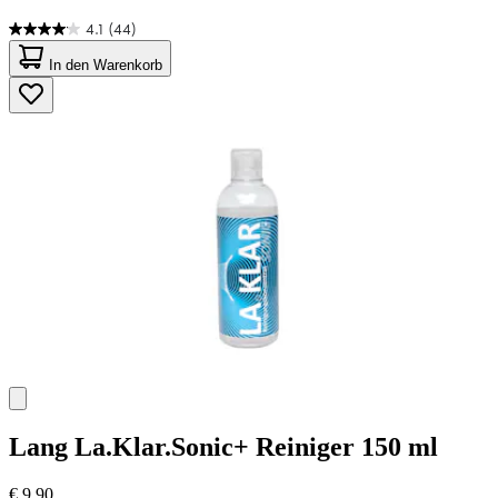
4.1
(44)
4.1
von
In den Warenkorb
5
Sternen.
44
Bewertungen
Lang
La.Klar.Sonic+ Reiniger 150 ml
€ 9,90