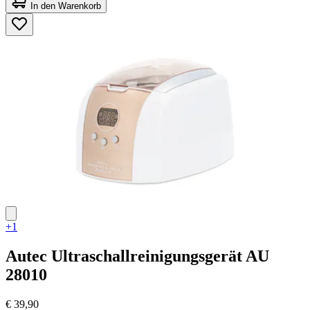
von
In den Warenkorb
5
Sternen.
45
Bewertungen
+1
Autec
Ultraschallreinigungsgerät AU
28010
€ 39,90