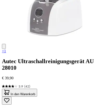
+1
Autec
Ultraschallreinigungsgerät AU
28010
€ 39,90
3.9
(42)
3.9
von
In den Warenkorb
5
Sternen.
42