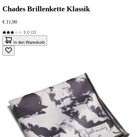
Chades
Brillenkette Klassik
€ 11,90
3.0
(2)
3.0
von
In den Warenkorb
5
Sternen.
2
Bewertungen