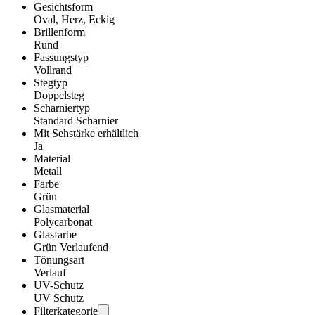
Gesichtsform
Oval, Herz, Eckig
Brillenform
Rund
Fassungstyp
Vollrand
Stegtyp
Doppelsteg
Scharniertyp
Standard Scharnier
Mit Sehstärke erhältlich
Ja
Material
Metall
Farbe
Grün
Glasmaterial
Polycarbonat
Glasfarbe
Grün Verlaufend
Tönungsart
Verlauf
UV-Schutz
UV Schutz
Filterkategorie