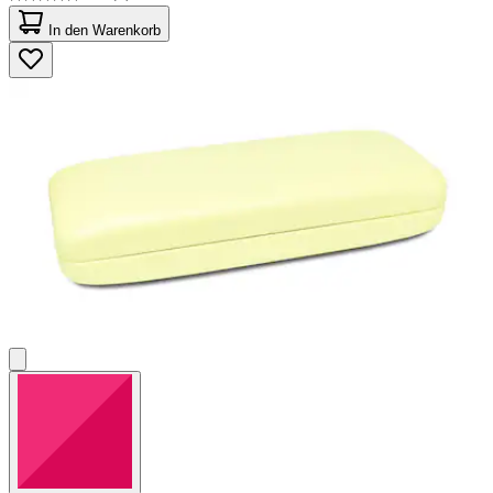
5.0
von
In den Warenkorb
5
Sternen.
2
Bewertungen