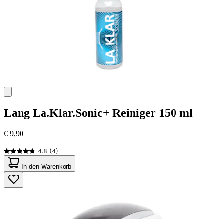
Lang
La.Klar.Sonic+ Reiniger 150 ml
€ 9,90
4.8
(4)
4.8
von
In den Warenkorb
5
Sternen.
4
Bewertungen