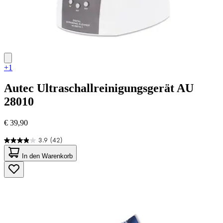
+1
Autec
Ultraschallreinigungsgerät AU
28010
€ 39,90
3.9
(42)
3.9
von
In den Warenkorb
5
Sternen.
42
Bewertungen