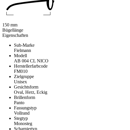
150 mm
Bügellänge
Eigenschaften
Sub-Marke
Fielmann
Modell
AB 004 CL NICO
Herstellerfarbcode
FM010
Zielgruppe
Unisex
Gesichtsform
Oval, Herz, Eckig
Brillenform
Panto
Fassungstyp
Vollrand
Stegtyp
Monosteg
Scharniertyp