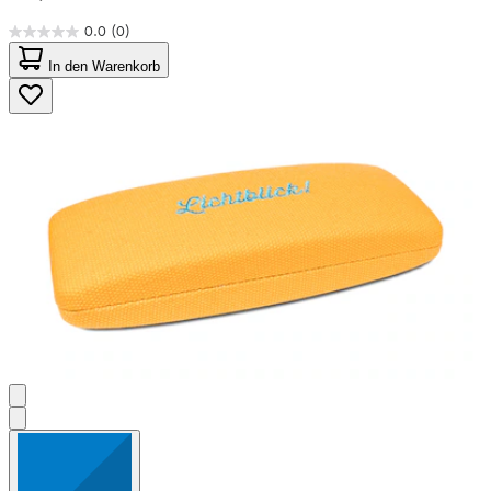
0.0
(0)
0.0
von
In den Warenkorb
5
Sternen.