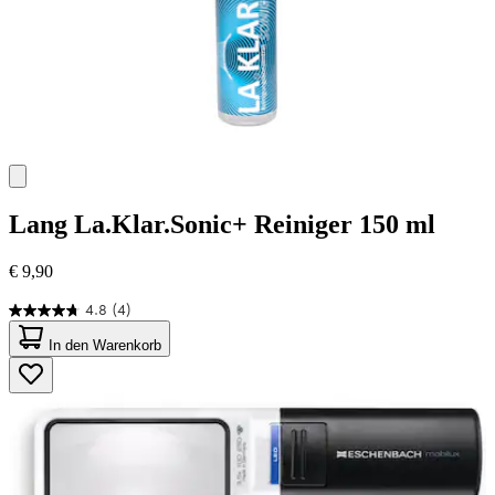
Lang
La.Klar.Sonic+ Reiniger 150 ml
€ 9,90
4.8
(4)
4.8
von
In den Warenkorb
5
Sternen.
4
Bewertungen