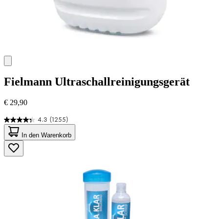
Fielmann
Ultraschallreinigungsgerät
€ 29,90
4.3
(1255)
4.3
von
In den Warenkorb
5
Sternen.
1255
Bewertungen