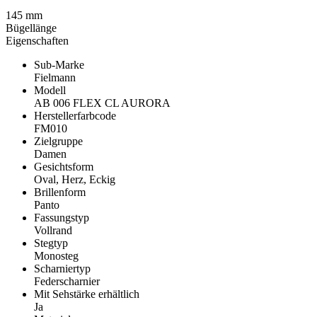
145 mm
Bügellänge
Eigenschaften
Sub-Marke
Fielmann
Modell
AB 006 FLEX CL AURORA
Herstellerfarbcode
FM010
Zielgruppe
Damen
Gesichtsform
Oval, Herz, Eckig
Brillenform
Panto
Fassungstyp
Vollrand
Stegtyp
Monosteg
Scharniertyp
Federscharnier
Mit Sehstärke erhältlich
Ja