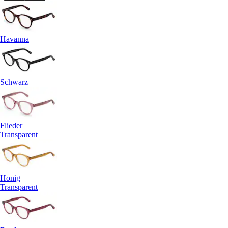
Havanna
Schwarz
Flieder
Transparent
Honig
Transparent