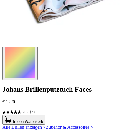
Johans
Brillenputztuch Faces
€ 12,90
4.8
(4)
4.8
von
In den Warenkorb
5
Alle Brillen anzeigen >
Zubehör & Accessoires >
Sternen.