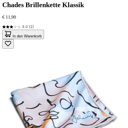
Chades
Brillenkette Klassik
€ 11,90
3.0
(2)
3.0
von
In den Warenkorb
5
Sternen.
2
Bewertungen