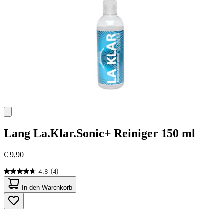
Lang
La.Klar.Sonic+ Reiniger 150 ml
€ 9,90
4.8
(4)
4.8
von
In den Warenkorb
5
Sternen.
4
Bewertungen