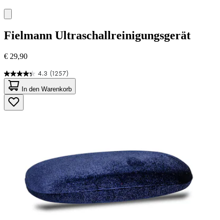
Fielmann
Ultraschallreinigungsgerät
€ 29,90
4.3
(1257)
4.3
von
In den Warenkorb
5
Sternen.
1257
Bewertungen