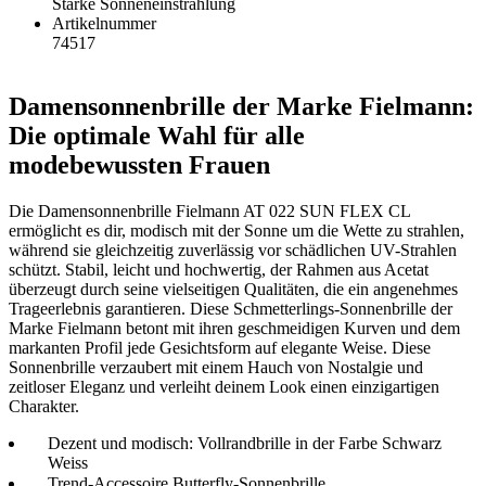
Starke Sonneneinstrahlung
Artikelnummer
74517
Damensonnenbrille der Marke Fielmann:
Die optimale Wahl für alle
modebewussten Frauen
Die Damensonnenbrille Fielmann AT 022 SUN FLEX CL
ermöglicht es dir, modisch mit der Sonne um die Wette zu strahlen,
während sie gleichzeitig zuverlässig vor schädlichen UV-Strahlen
schützt. Stabil, leicht und hochwertig, der Rahmen aus Acetat
überzeugt durch seine vielseitigen Qualitäten, die ein angenehmes
Trageerlebnis garantieren. Diese Schmetterlings-Sonnenbrille der
Marke Fielmann betont mit ihren geschmeidigen Kurven und dem
markanten Profil jede Gesichtsform auf elegante Weise. Diese
Sonnenbrille verzaubert mit einem Hauch von Nostalgie und
zeitloser Eleganz und verleiht deinem Look einen einzigartigen
Charakter.
Dezent und modisch: Vollrandbrille in der Farbe Schwarz
Weiss
Trend-Accessoire Butterfly-Sonnenbrille