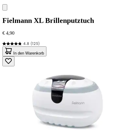
Fielmann
XL Brillenputztuch
€ 4,90
4.8
(125)
4.8
von
In den Warenkorb
5
Sternen.
125
Bewertungen