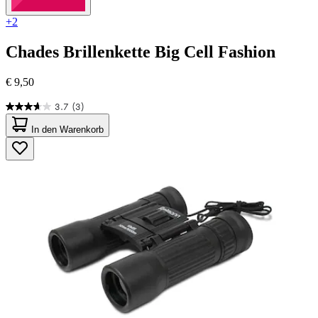
+2
Chades
Brillenkette Big Cell Fashion
€ 9,50
3.7
(3)
3.7
von
In den Warenkorb
5
Sternen.
3
Bewertungen