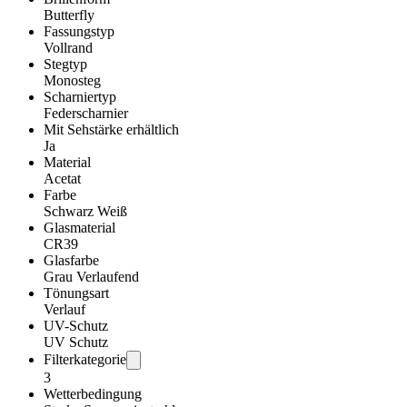
Butterfly
Fassungstyp
Vollrand
Stegtyp
Monosteg
Scharniertyp
Federscharnier
Mit Sehstärke erhältlich
Ja
Material
Acetat
Farbe
Schwarz Weiß
Glasmaterial
CR39
Glasfarbe
Grau Verlaufend
Tönungsart
Verlauf
UV-Schutz
UV Schutz
Filterkategorie
3
Wetterbedingung