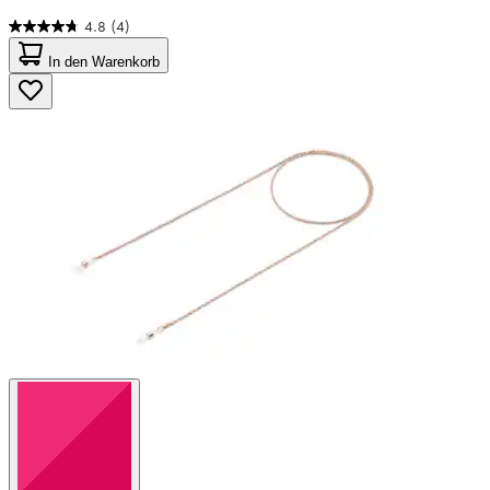
4.8
(4)
4.8
von
In den Warenkorb
5
Sternen.
4
Bewertungen