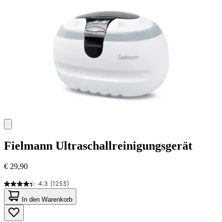
Fielmann
Ultraschallreinigungsgerät
€ 29,90
4.3
(1255)
4.3
von
In den Warenkorb
5
Sternen.