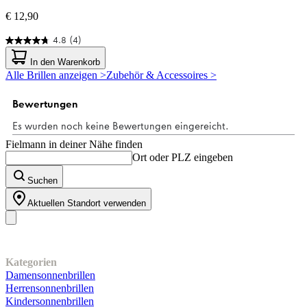
€ 12,90
4.8
(4)
4.8
von
In den Warenkorb
5
Alle Brillen anzeigen >
Zubehör & Accessoires >
Sternen.
4
Bewertungen
Fielmann in deiner Nähe finden
Ort oder PLZ eingeben
Suchen
Aktuellen Standort verwenden
Unser Sortiment
Kategorien
Damensonnenbrillen
Herrensonnenbrillen
Kindersonnenbrillen