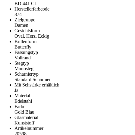
BD 441 CL
Herstellerfarbcode
874
Zielgruppe
Damen
Gesichtsform
Oval, Herz, Eckig
Brillenform
Butterfly
Fassungstyp
Vollrand
Stegtyp
Monosteg
Scharniertyp
Standard Scharnier
Mit Sehstärke erhältlich
Ja
Material
Edelstahl
Farbe
Gold Blau
Glasmaterial
Kunststoff
Artikelnummer
20598