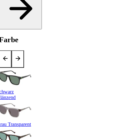
Farbe
chwarz
länzend
rau Transparent