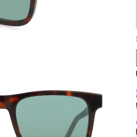
S
G
G