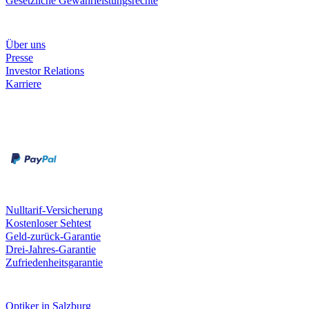
Gesetzliche Gewährleistungsrechte
Unternehmen
Über uns
Presse
Investor Relations
Karriere
Zahlungsarten
Rechnung
Kreditkarte
Unsere Leistungen
Nulltarif-Versicherung
Kostenloser Sehtest
Geld-zurück-Garantie
Drei-Jahres-Garantie
Zufriedenheitsgarantie
Fielmann in deiner Nähe
Optiker in Salzburg