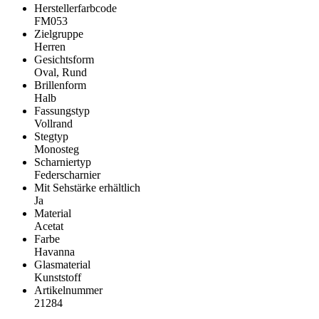
Herstellerfarbcode
FM053
Zielgruppe
Herren
Gesichtsform
Oval, Rund
Brillenform
Halb
Fassungstyp
Vollrand
Stegtyp
Monosteg
Scharniertyp
Federscharnier
Mit Sehstärke erhältlich
Ja
Material
Acetat
Farbe
Havanna
Glasmaterial
Kunststoff
Artikelnummer
21284