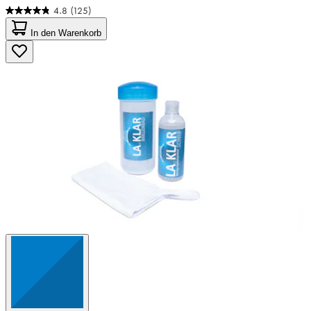
4.8
(125)
4.8
von
In den Warenkorb
5
Sternen.
125
Bewertungen