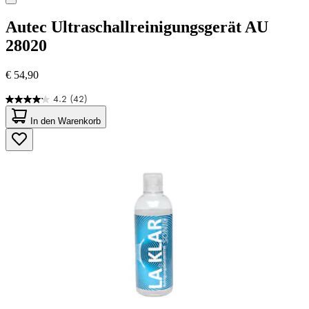
Autec
Ultraschallreinigungsgerät AU
28020
€ 54,90
4.2
(42)
4.2
von
In den Warenkorb
5
Sternen.
42
Bewertungen