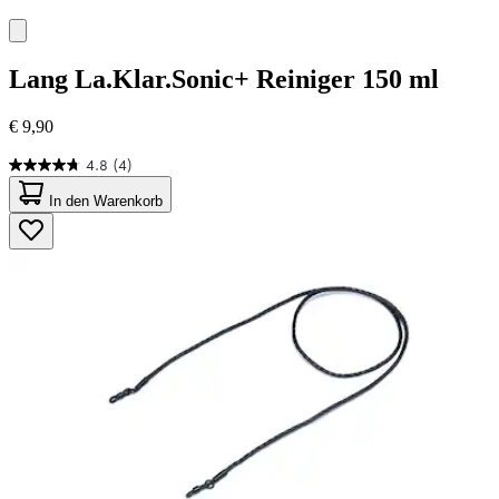
Lang
La.Klar.Sonic+ Reiniger 150 ml
€ 9,90
4.8
(4)
4.8
von
In den Warenkorb
5
Sternen.
4
Bewertungen