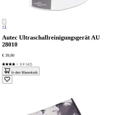
+1
Autec
Ultraschallreinigungsgerät AU
28010
€ 39,90
3.9
(42)
3.9
von
In den Warenkorb
5
Sternen.
42
Bewertungen