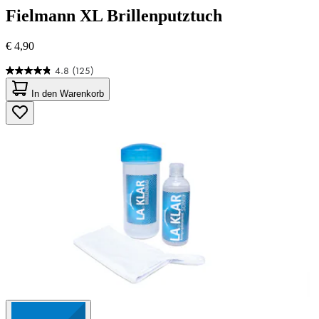
Fielmann
XL Brillenputztuch
€ 4,90
4.8
(125)
4.8
von
In den Warenkorb
5
Sternen.
125
Bewertungen