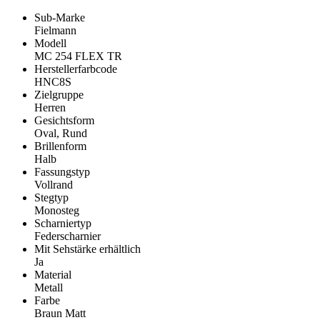
Sub-Marke
Fielmann
Modell
MC 254 FLEX TR
Herstellerfarbcode
HNC8S
Zielgruppe
Herren
Gesichtsform
Oval, Rund
Brillenform
Halb
Fassungstyp
Vollrand
Stegtyp
Monosteg
Scharniertyp
Federscharnier
Mit Sehstärke erhältlich
Ja
Material
Metall
Farbe
Braun Matt