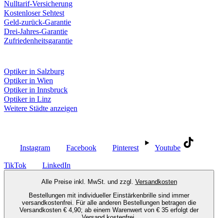
Nulltarif-Versicherung
Kostenloser Sehtest
Geld-zurück-Garantie
Drei-Jahres-Garantie
Zufriedenheitsgarantie
Fielmann in deiner Nähe
Optiker in Salzburg
Optiker in Wien
Optiker in Innsbruck
Optiker in Linz
Weitere Städte anzeigen
Social Media
Instagram
Facebook
Pinterest
Youtube
TikTok
LinkedIn
Alle Preise inkl. MwSt. und zzgl.
Versandkosten
Bestellungen mit individueller Einstärkenbrille sind immer
versandkostenfrei. Für alle anderen Bestellungen betragen die
Versandkosten € 4,90; ab einem Warenwert von € 35 erfolgt der
Versand kostenfrei.