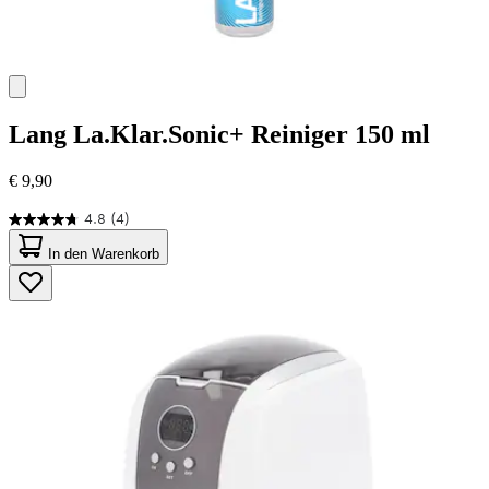
Lang
La.Klar.Sonic+ Reiniger 150 ml
€ 9,90
4.8
(4)
4.8
von
In den Warenkorb
5
Sternen.
4
Bewertungen