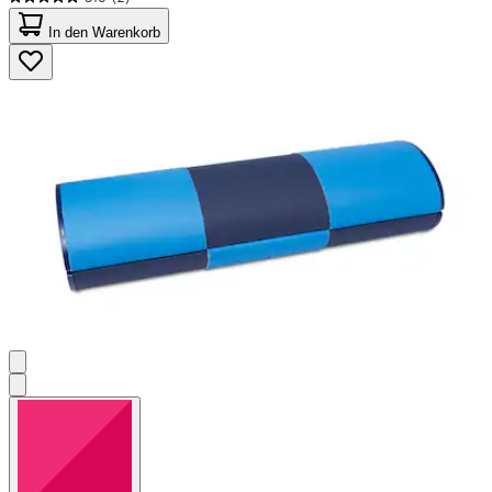
5.0
von
In den Warenkorb
5
Sternen.
2
Bewertungen