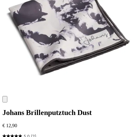
Johans
Brillenputztuch Dust
€ 12,90
5.0
(2)