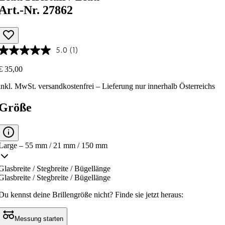
Art.-Nr. 27862
5.0
(1)
€ 35,00
inkl. MwSt.
versandkostenfrei
– Lieferung nur innerhalb Österreichs
Größe
Large – 55 mm / 21 mm / 150 mm
Glasbreite / Stegbreite / Bügellänge
Glasbreite / Stegbreite / Bügellänge
Du kennst deine Brillengröße nicht?
Finde sie jetzt heraus:
Messung starten