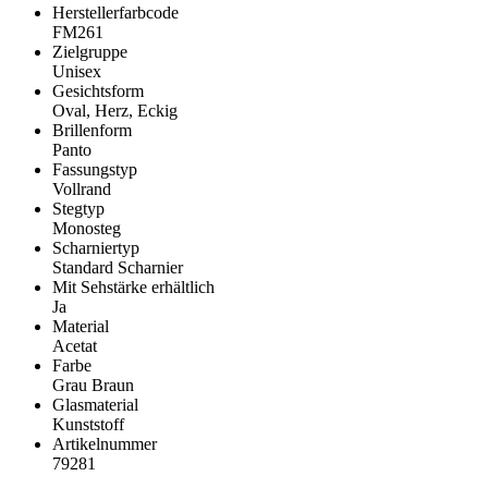
Herstellerfarbcode
FM261
Zielgruppe
Unisex
Gesichtsform
Oval, Herz, Eckig
Brillenform
Panto
Fassungstyp
Vollrand
Stegtyp
Monosteg
Scharniertyp
Standard Scharnier
Mit Sehstärke erhältlich
Ja
Material
Acetat
Farbe
Grau Braun
Glasmaterial
Kunststoff
Artikelnummer
79281