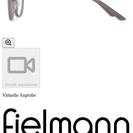
Virtuell anprobieren
Virtuelle Anprobe