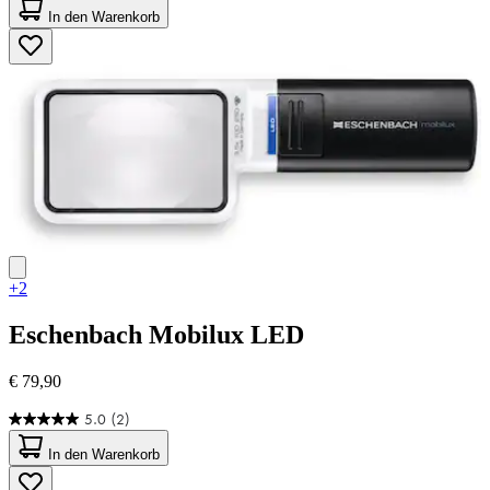
von
In den Warenkorb
5
Sternen.
4
Bewertungen
+2
Eschenbach
Mobilux LED
€ 79,90
5.0
(2)
5.0
von
In den Warenkorb
5
Sternen.