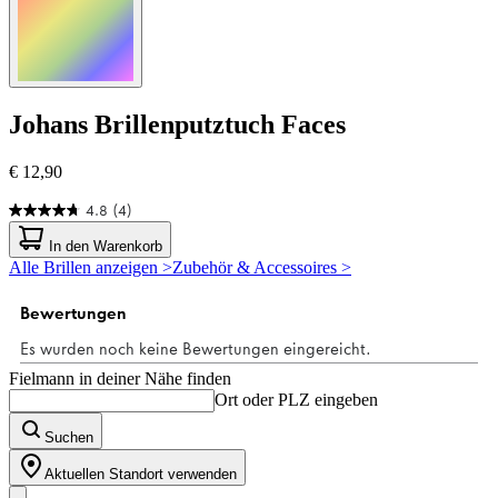
Johans
Brillenputztuch Faces
€ 12,90
4.8
(4)
4.8
von
In den Warenkorb
5
Alle Brillen anzeigen >
Zubehör & Accessoires >
Sternen.
4
Bewertungen
Fielmann in deiner Nähe finden
Ort oder PLZ eingeben
Suchen
Aktuellen Standort verwenden