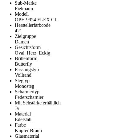
Sub-Marke
Fielmann
Modell
OPH 9954 FLEX CL
Herstellerfarbcode
421
Zielgruppe
Damen
Gesichtsform
Oval, Herz, Eckig
Brillenform
Butterfly
Fassungstyp
Vollrand
Stegtyp
Monosteg
Scharniertyp
Federscharnier
Mit Sehstärke erhältlich
Ja
Material
Edelstahl
Farbe
Kupfer Braun
Glasmaterial