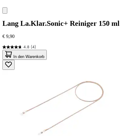
Lang
La.Klar.Sonic+ Reiniger 150 ml
€ 9,90
4.8
(4)
4.8
von
In den Warenkorb
5
Sternen.
4
Bewertungen