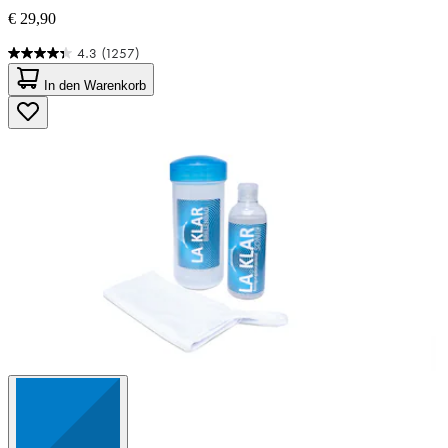
€ 29,90
4.3
(1257)
4.3
von
In den Warenkorb
5
Sternen.
1257
Bewertungen