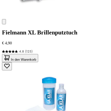
Fielmann
XL Brillenputztuch
€ 4,90
4.8
(125)
4.8
von
In den Warenkorb
5
Sternen.
125
Bewertungen