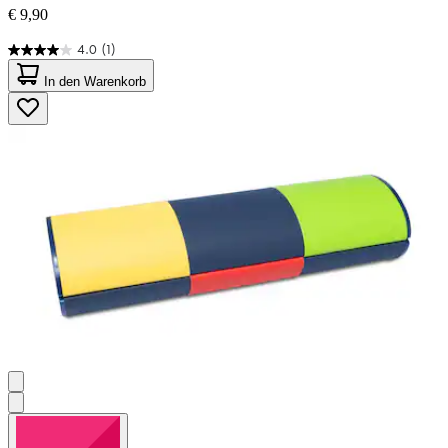
€ 9,90
4.0
(1)
4.0
von
In den Warenkorb
5
Sternen.
1
Bewertung