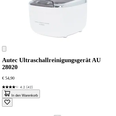
Autec
Ultraschallreinigungsgerät AU
28020
€ 54,90
4.2
(42)
4.2
von
In den Warenkorb
5
Sternen.
42
Bewertungen