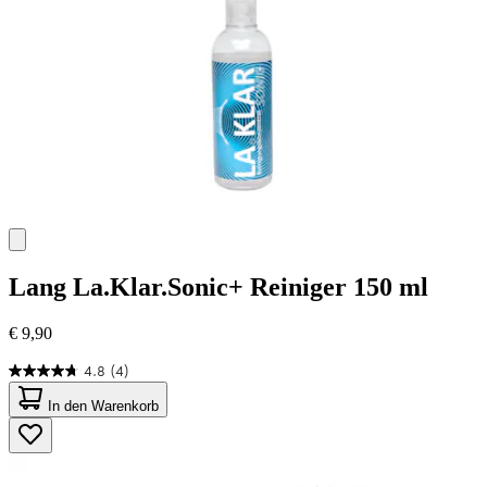
Lang
La.Klar.Sonic+ Reiniger 150 ml
€ 9,90
4.8
(4)
4.8
von
In den Warenkorb
5
Sternen.
4
Bewertungen