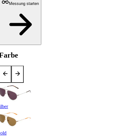
Messung starten
Farbe
ilber
old