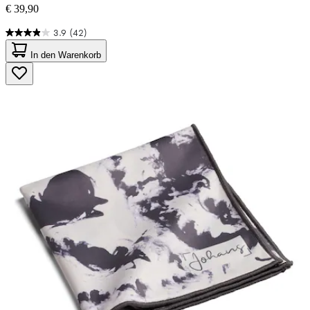
€ 39,90
3.9
(42)
3.9
von
In den Warenkorb
5
Sternen.
42
Bewertungen