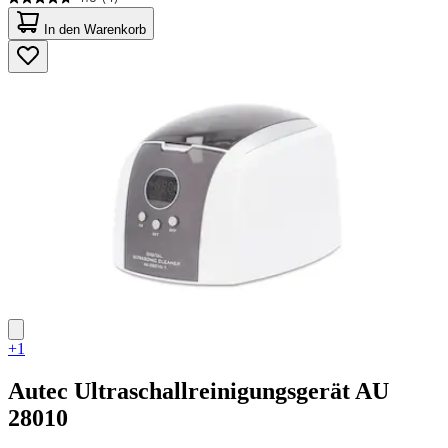
4.8
von
In den Warenkorb
5
Sternen.
4
Bewertungen
+1
Autec
Ultraschallreinigungsgerät AU
28010