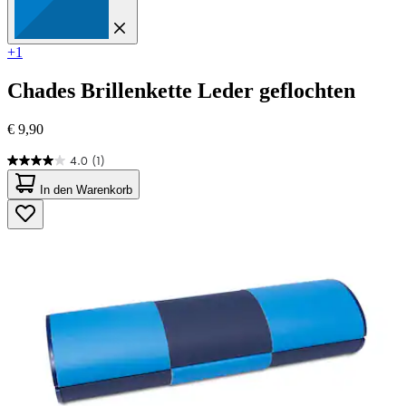
+1
Chades
Brillenkette Leder geflochten
€ 9,90
4.0
(1)
4.0
von
In den Warenkorb
5
Sternen.
1
Bewertung