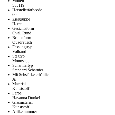
Modell
583119
Herstellerfarbcode
60
Zielgruppe
Herren
Gesichtsform
Oval, Rund
Brillenform
Quadratisch
Fassungstyp
Vollrand
Stegtyp
Monosteg
Scharniertyp
Standard Scharnier
Mit Sehstärke erhältlich
Ja
Material
Kunststoff
Farbe
Havanna Dunkel
Glasmaterial
Kunststoff
Artikelnummer