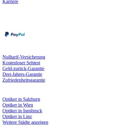
Karriere
Zahlungsarten
Rechnung
Kreditkarte
Unsere Leistungen
Nulltarif-Versicherung
Kostenloser Sehtest
Geld-zurück-Garantie
Drei-Jahres-Garantie
Zufriedenheitsgarantie
Fielmann in deiner Nähe
Optiker in Salzburg
Optiker in Wien
Optiker in Innsbruck
Optiker in Linz
Weitere Städte anzeigen
Social Media