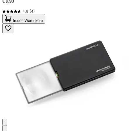
€ 9,90
4.8
(4)
4.8
von
In den Warenkorb
5
Sternen.
4
Bewertungen