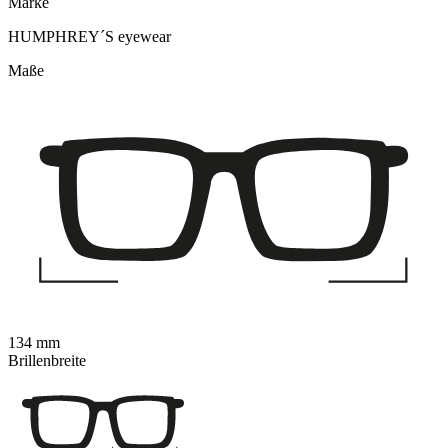
Marke
HUMPHREY´S eyewear
Maße
134 mm
Brillenbreite