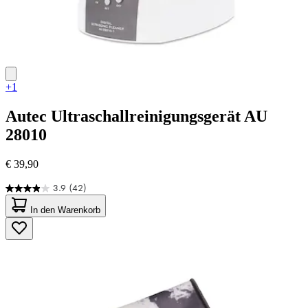
+1
Autec
Ultraschallreinigungsgerät AU
28010
€ 39,90
3.9
(42)
3.9
von
In den Warenkorb
5
Sternen.
42
Bewertungen