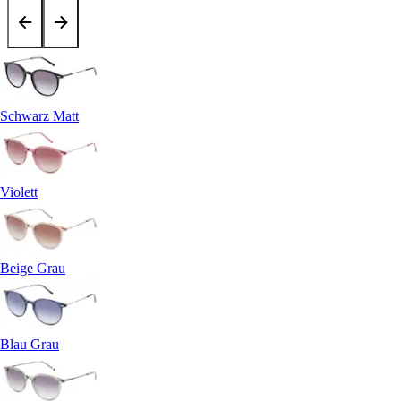
Schwarz Matt
Violett
Beige Grau
Blau Grau