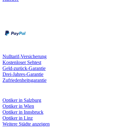
Zahlungsarten
Rechnung
Kreditkarte
Unsere Leistungen
Nulltarif-Versicherung
Kostenloser Sehtest
Geld-zurück-Garantie
Drei-Jahres-Garantie
Zufriedenheitsgarantie
Fielmann in deiner Nähe
Optiker in Salzburg
Optiker in Wien
Optiker in Innsbruck
Optiker in Linz
Weitere Städte anzeigen
Social Media