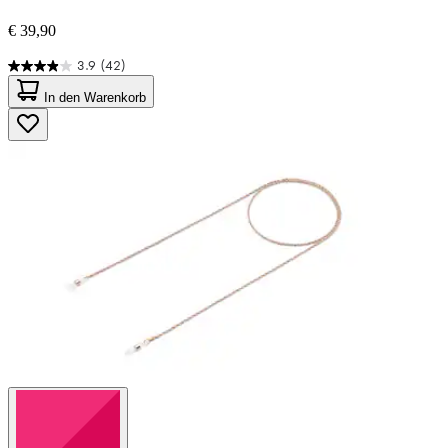
€ 39,90
3.9
(42)
3.9
von
In den Warenkorb
5
Sternen.
42
Bewertungen