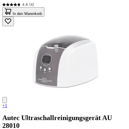
4.8
(4)
4.8
von
In den Warenkorb
5
Sternen.
4
Bewertungen
+1
Autec
Ultraschallreinigungsgerät AU
28010