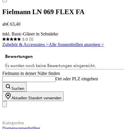
Fielmann
LN 069 FLEX FA
ab
€ 63,40
inkl. Basic-Gläser in Sehstärke
5.0
(1)
5.0
Zubehör & Accessoires >
Alle Sonnenbrillen anzeigen >
von
5
Sternen.
1
Bewertung
Fielmann in deiner Nähe finden
Ort oder PLZ eingeben
Suchen
Aktuellen Standort verwenden
Unser Sortiment
Kategorien
Damensonnenbrillen