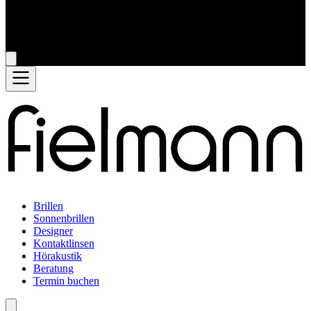
Brillen
Sonnenbrillen
Designer
Kontaktlinsen
Hörakustik
Beratung
Termin buchen