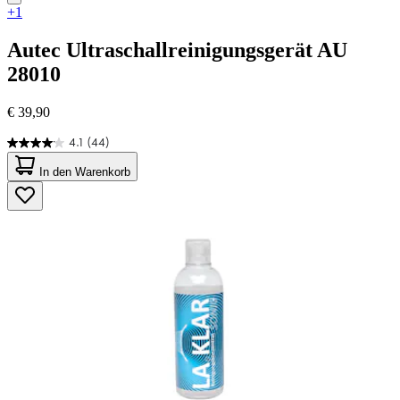
+1
Autec
Ultraschallreinigungsgerät AU
28010
€ 39,90
4.1
(44)
4.1
von
In den Warenkorb
5
Sternen.
44
Bewertungen