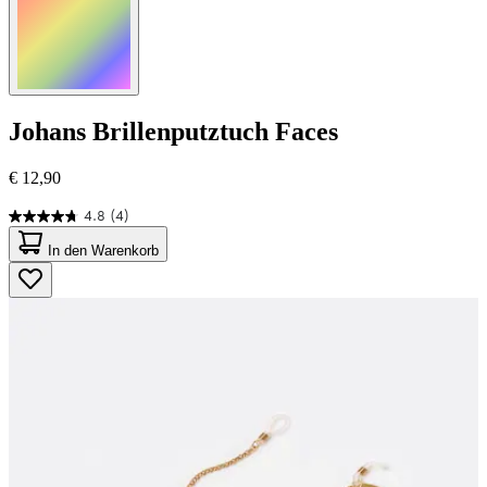
Johans
Brillenputztuch Faces
€ 12,90
4.8
(4)
4.8
von
In den Warenkorb
5
Sternen.
4
Bewertungen