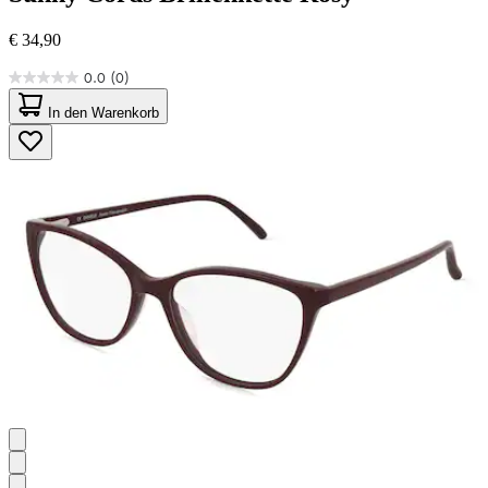
€ 34,90
0.0
(0)
0.0
von
In den Warenkorb
5
Sternen.