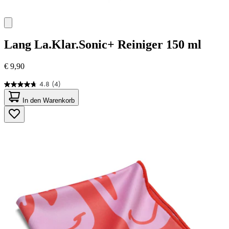
Lang
La.Klar.Sonic+ Reiniger 150 ml
€ 9,90
4.8
(4)
4.8
von
In den Warenkorb
5
Sternen.
4
Bewertungen