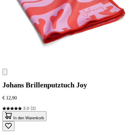
Johans
Brillenputztuch Joy
€ 12,90
5.0
(2)
5.0
von
In den Warenkorb
5
Sternen.
2