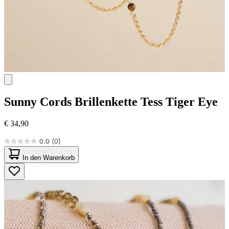
Sunny Cords
Brillenkette Tess Tiger Eye
€ 34,90
0.0
(0)
0.0
von
In den Warenkorb
5
Sternen.