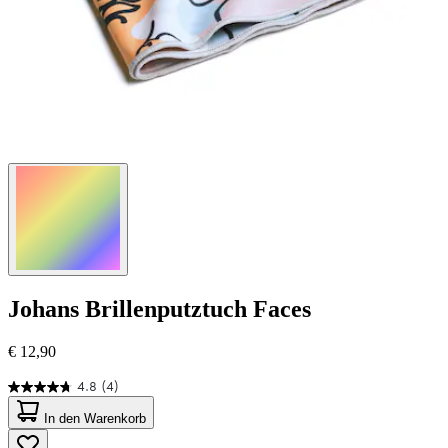
Johans
Brillenputztuch Faces
€ 12,90
4.8
(4)
4.8
von
In den Warenkorb
5