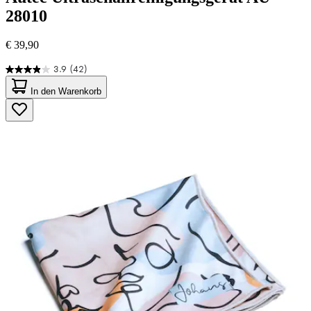
28010
€ 39,90
3.9
(42)
3.9
von
In den Warenkorb
5
Sternen.
42
Bewertungen