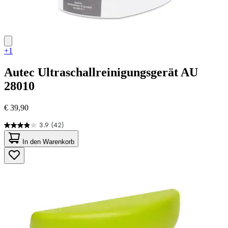
+1
Autec
Ultraschallreinigungsgerät AU
28010
€ 39,90
3.9
(42)
3.9
von
In den Warenkorb
5
Sternen.
42
Bewertungen