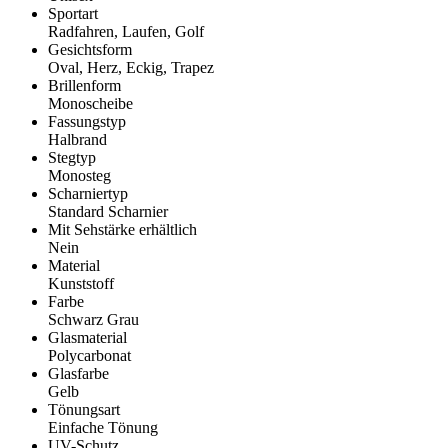
Sportart
Radfahren, Laufen, Golf
Gesichtsform
Oval, Herz, Eckig, Trapez
Brillenform
Monoscheibe
Fassungstyp
Halbrand
Stegtyp
Monosteg
Scharniertyp
Standard Scharnier
Mit Sehstärke erhältlich
Nein
Material
Kunststoff
Farbe
Schwarz Grau
Glasmaterial
Polycarbonat
Glasfarbe
Gelb
Tönungsart
Einfache Tönung
UV-Schutz