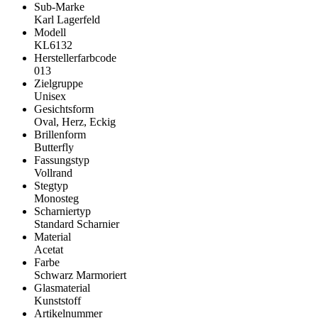
Sub-Marke
Karl Lagerfeld
Modell
KL6132
Herstellerfarbcode
013
Zielgruppe
Unisex
Gesichtsform
Oval, Herz, Eckig
Brillenform
Butterfly
Fassungstyp
Vollrand
Stegtyp
Monosteg
Scharniertyp
Standard Scharnier
Material
Acetat
Farbe
Schwarz Marmoriert
Glasmaterial
Kunststoff
Artikelnummer