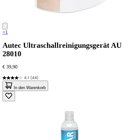
+1
Autec
Ultraschallreinigungsgerät AU
28010
€ 39,90
4.1
(44)
4.1
von
In den Warenkorb
5
Sternen.
44
Bewertungen