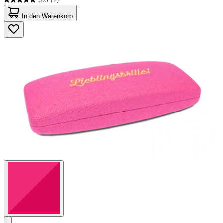
5.0
(2)
5.0
von
In den Warenkorb
5
Sternen.
2
Bewertungen