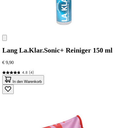
Lang
La.Klar.Sonic+ Reiniger 150 ml
€ 9,90
4.8
(4)
4.8
von
In den Warenkorb
5
Sternen.
4
Bewertungen