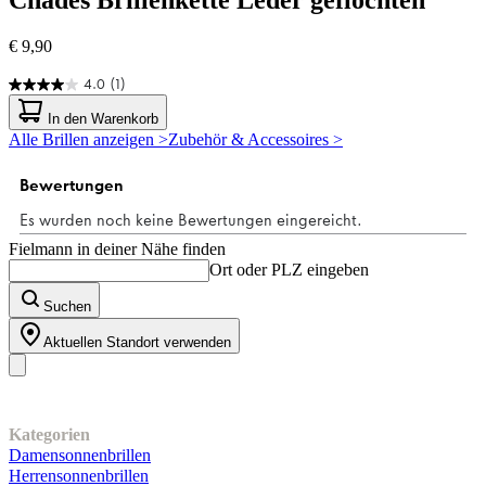
Chades
Brillenkette Leder geflochten
€ 9,90
4.0
(1)
4.0
von
In den Warenkorb
5
Alle Brillen anzeigen >
Zubehör & Accessoires >
Sternen.
1
Bewertung
Fielmann in deiner Nähe finden
Ort oder PLZ eingeben
Suchen
Aktuellen Standort verwenden
Unser Sortiment
Kategorien
Damensonnenbrillen
Herrensonnenbrillen