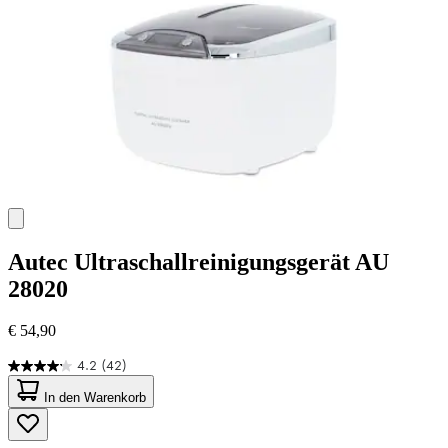
Autec
Ultraschallreinigungsgerät AU
28020
€ 54,90
4.2
(42)
4.2
von
In den Warenkorb
5
Sternen.
42