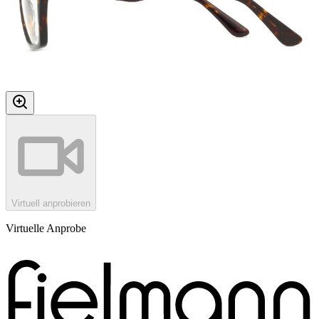
Virtuell anprobieren
Virtuelle Anprobe