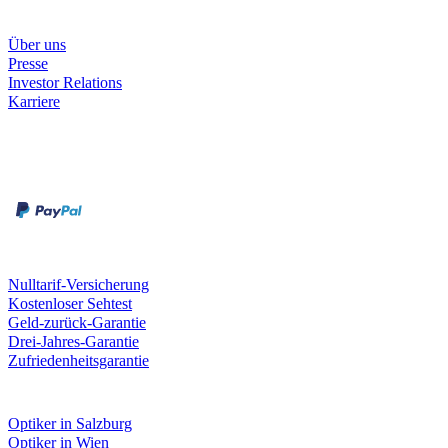
Unternehmen
Über uns
Presse
Investor Relations
Karriere
Zahlungsarten
Rechnung
Kreditkarte
Unsere Leistungen
Nulltarif-Versicherung
Kostenloser Sehtest
Geld-zurück-Garantie
Drei-Jahres-Garantie
Zufriedenheitsgarantie
Fielmann in deiner Nähe
Optiker in Salzburg
Optiker in Wien