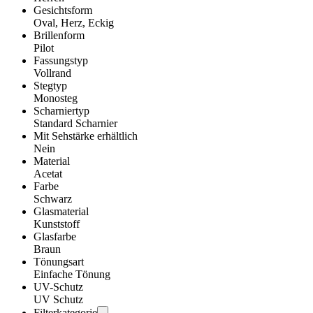
Gesichtsform
Oval, Herz, Eckig
Brillenform
Pilot
Fassungstyp
Vollrand
Stegtyp
Monosteg
Scharniertyp
Standard Scharnier
Mit Sehstärke erhältlich
Nein
Material
Acetat
Farbe
Schwarz
Glasmaterial
Kunststoff
Glasfarbe
Braun
Tönungsart
Einfache Tönung
UV-Schutz
UV Schutz
Filterkategorie