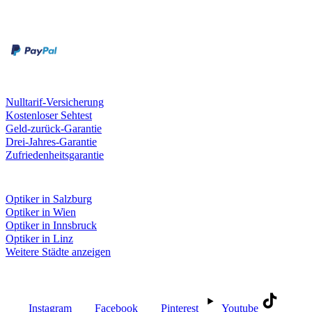
Zahlungsarten
Rechnung
Kreditkarte
Unsere Leistungen
Nulltarif-Versicherung
Kostenloser Sehtest
Geld-zurück-Garantie
Drei-Jahres-Garantie
Zufriedenheitsgarantie
Fielmann in deiner Nähe
Optiker in Salzburg
Optiker in Wien
Optiker in Innsbruck
Optiker in Linz
Weitere Städte anzeigen
Social Media
Instagram
Facebook
Pinterest
Youtube