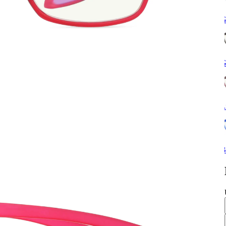
G
G
L
B