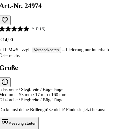
Art.-Nr. 24974
5.0
(3)
€ 14,90
inkl. MwSt.
zzgl.
– Lieferung nur innerhalb
Versandkosten
Österreichs
Größe
Glasbreite / Stegbreite / Bügellänge
Medium – 53 mm / 17 mm / 160 mm
Glasbreite / Stegbreite / Bügellänge
Du kennst deine Brillengröße nicht?
Finde sie jetzt heraus:
Messung starten