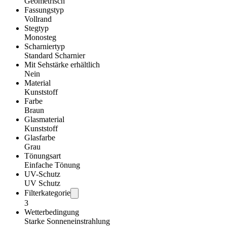
Geometrisch
Fassungstyp
Vollrand
Stegtyp
Monosteg
Scharniertyp
Standard Scharnier
Mit Sehstärke erhältlich
Nein
Material
Kunststoff
Farbe
Braun
Glasmaterial
Kunststoff
Glasfarbe
Grau
Tönungsart
Einfache Tönung
UV-Schutz
UV Schutz
Filterkategorie
3
Wetterbedingung
Starke Sonneneinstrahlung