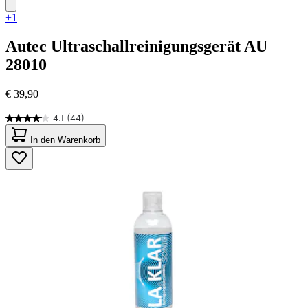
+1
Autec
Ultraschallreinigungsgerät AU
28010
€ 39,90
4.1
(44)
4.1
von
In den Warenkorb
5
Sternen.
44
Bewertungen