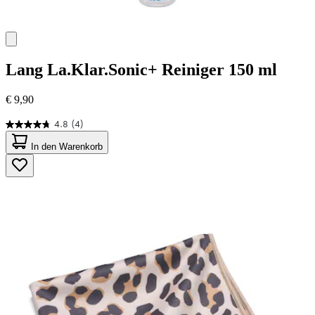
Lang
La.Klar.Sonic+ Reiniger 150 ml
€ 9,90
4.8
(4)
4.8
von
In den Warenkorb
5
Sternen.
4
Bewertungen