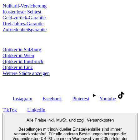
Nulltarif-Versicherung
Kostenloser Sehtest
Geld-zurück-Garantie
Drei-Jahres-Garantie
Zufriedenheitsgarantie
Fielmann in deiner Nähe
Optiker in Salzburg
Optiker in Wien
Optiker in Innsbruck
Optiker in Linz
Weitere Städte anzeigen
Social Media
Instagram
Facebook
Pinterest
Youtube
TikTok
LinkedIn
Alle Preise inkl. MwSt. und zzgl.
Versandkosten
Bestellungen mit individueller Einstärkenbrille sind immer
versandkostenfrei. Für alle anderen Bestellungen betragen die
Versandkosten € 4,90; ab einem Warenwert von € 35 erfolgt der