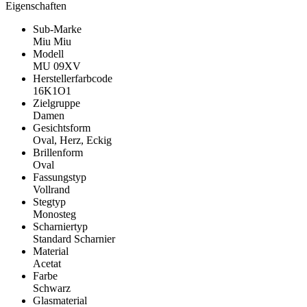
Eigenschaften
Sub-Marke
Miu Miu
Modell
MU 09XV
Herstellerfarbcode
16K1O1
Zielgruppe
Damen
Gesichtsform
Oval, Herz, Eckig
Brillenform
Oval
Fassungstyp
Vollrand
Stegtyp
Monosteg
Scharniertyp
Standard Scharnier
Material
Acetat
Farbe
Schwarz
Glasmaterial