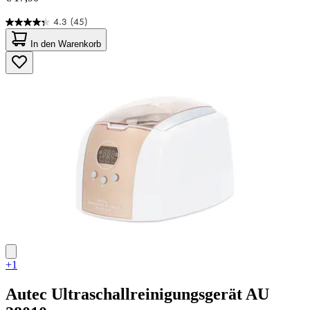
4.3
(45)
4.3
von
In den Warenkorb
5
Sternen.
45
Bewertungen
+1
Autec
Ultraschallreinigungsgerät AU