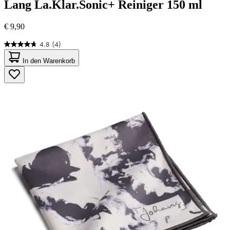
Lang
La.Klar.Sonic+ Reiniger 150 ml
€ 9,90
4.8
(4)
4.8
von
In den Warenkorb
5
Sternen.
4
Bewertungen