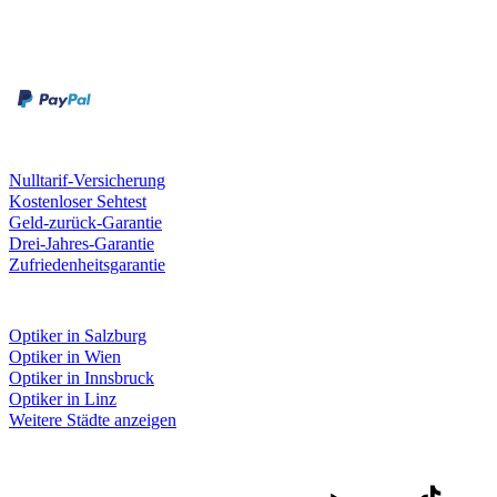
Zahlungsarten
Rechnung
Kreditkarte
Unsere Leistungen
Nulltarif-Versicherung
Kostenloser Sehtest
Geld-zurück-Garantie
Drei-Jahres-Garantie
Zufriedenheitsgarantie
Fielmann in deiner Nähe
Optiker in Salzburg
Optiker in Wien
Optiker in Innsbruck
Optiker in Linz
Weitere Städte anzeigen
Social Media