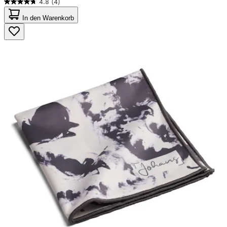
4.8
(4)
4.8
von
In den Warenkorb
5
Sternen.
4
Bewertungen