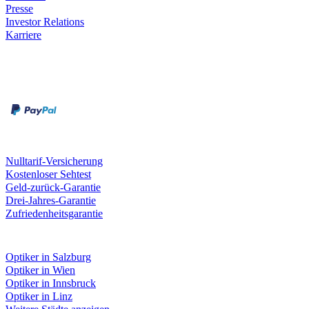
Presse
Investor Relations
Karriere
Zahlungsarten
Rechnung
Kreditkarte
Unsere Leistungen
Nulltarif-Versicherung
Kostenloser Sehtest
Geld-zurück-Garantie
Drei-Jahres-Garantie
Zufriedenheitsgarantie
Fielmann in deiner Nähe
Optiker in Salzburg
Optiker in Wien
Optiker in Innsbruck
Optiker in Linz