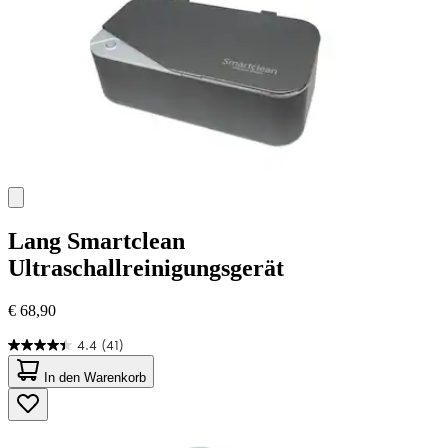
Lang
Smartclean
Ultraschallreinigungsgerät
€ 68,90
4.4
(41)
4.4
von
In den Warenkorb
5
Sternen.
41
Bewertungen