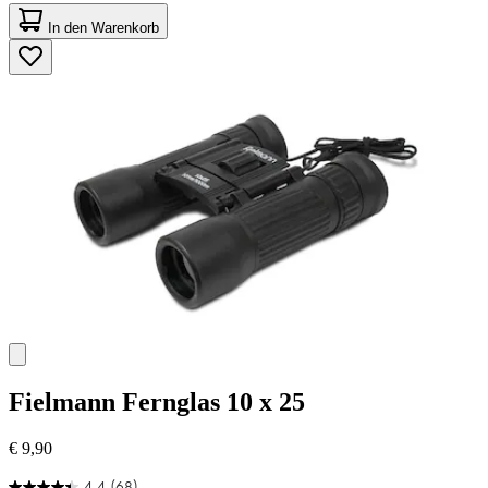
4.3
von
In den Warenkorb
5
Sternen.
45
Bewertungen
Fielmann
Fernglas 10 x 25
€ 9,90
4.4
(68)