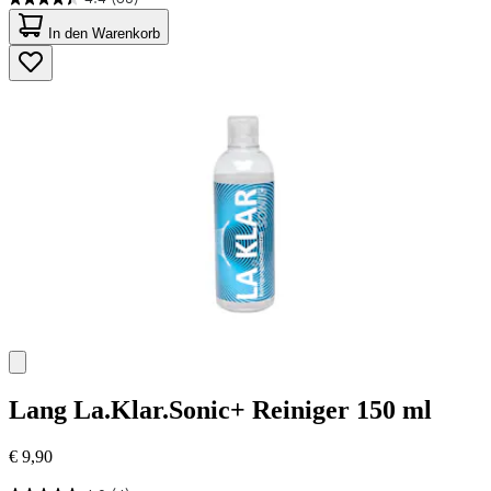
4.4
von
In den Warenkorb
5
Sternen.
68
Bewertungen
Lang
La.Klar.Sonic+ Reiniger 150 ml
€ 9,90