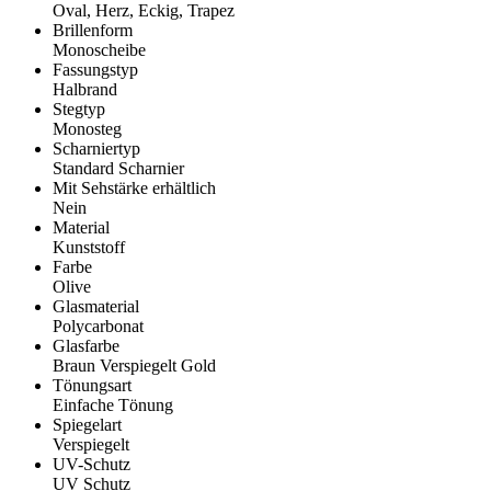
Oval, Herz, Eckig, Trapez
Brillenform
Monoscheibe
Fassungstyp
Halbrand
Stegtyp
Monosteg
Scharniertyp
Standard Scharnier
Mit Sehstärke erhältlich
Nein
Material
Kunststoff
Farbe
Olive
Glasmaterial
Polycarbonat
Glasfarbe
Braun Verspiegelt Gold
Tönungsart
Einfache Tönung
Spiegelart
Verspiegelt
UV-Schutz
UV Schutz