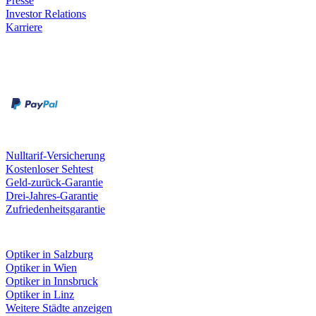
Presse
Investor Relations
Karriere
Zahlungsarten
Rechnung
Kreditkarte
Unsere Leistungen
Nulltarif-Versicherung
Kostenloser Sehtest
Geld-zurück-Garantie
Drei-Jahres-Garantie
Zufriedenheitsgarantie
Fielmann in deiner Nähe
Optiker in Salzburg
Optiker in Wien
Optiker in Innsbruck
Optiker in Linz
Weitere Städte anzeigen