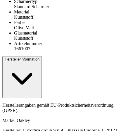
Scharniertyp
Standard Scharnier
Material
Kunststoff
Farbe
Olive Matt
Glasmaterial
Kunststoff
Artikelnummer
1661003
Herstellerinformation
Herstellerangaben gemäß EU-Produktsicherheitsverordnung
(GPSR):
Marke: Oakley
Hersteller: Luxottica group S.p.A., Piazzale Cadorna 3, 20123