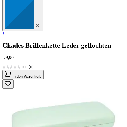
+1
Chades
Brillenkette Leder geflochten
€ 9,90
0.0
(0)
0.0
von
In den Warenkorb
5
Sternen.