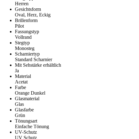
Herren
Gesichtsform
Oval, Herz, Eckig
Brillenform
Pilot
Fassungstyp
Vollrand
Stegtyp
Monosteg
Scharniertyp
Standard Scharnier
Mit Sehstärke erhältlich
Ja
Material
Acetat
Farbe
Orange Dunkel
Glasmaterial
Glas
Glasfarbe
Grün
Tönungsart
Einfache Tönung
UV-Schutz
UV Schutz