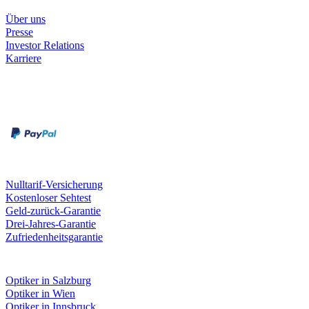
Unternehmen
Über uns
Presse
Investor Relations
Karriere
Zahlungsarten
Rechnung
Kreditkarte
Unsere Leistungen
Nulltarif-Versicherung
Kostenloser Sehtest
Geld-zurück-Garantie
Drei-Jahres-Garantie
Zufriedenheitsgarantie
Fielmann in deiner Nähe
Optiker in Salzburg
Optiker in Wien
Optiker in Innsbruck