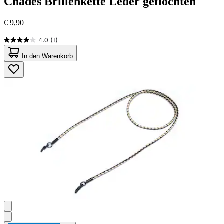
Chades
Brillenkette Leder geflochten
€ 9,90
4.0
(1)
4.0
von
In den Warenkorb
5
Sternen.
1
Bewertung