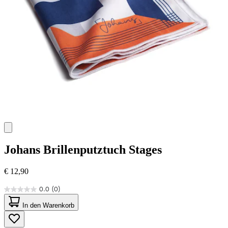
Johans
Brillenputztuch Stages
€ 12,90
0.0
(0)
0.0
von
In den Warenkorb
5
Sternen.