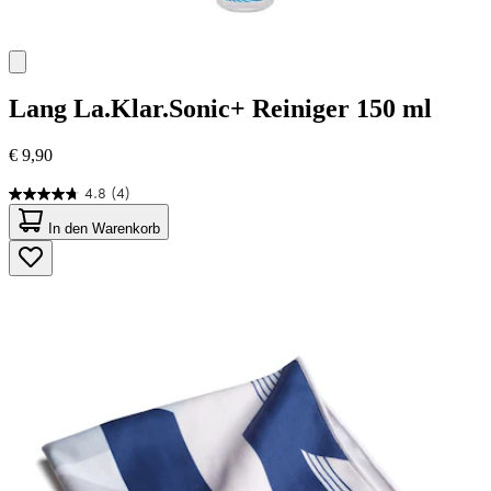
Lang
La.Klar.Sonic+ Reiniger 150 ml
€ 9,90
4.8
(4)
4.8
von
In den Warenkorb
5
Sternen.
4
Bewertungen