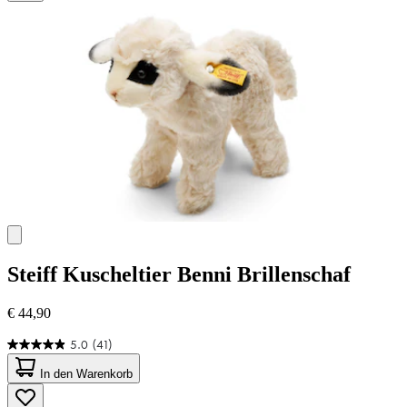
Steiff
Kuscheltier Benni Brillenschaf
€ 44,90
5.0
(41)
5.0
von
In den Warenkorb
5
Sternen.