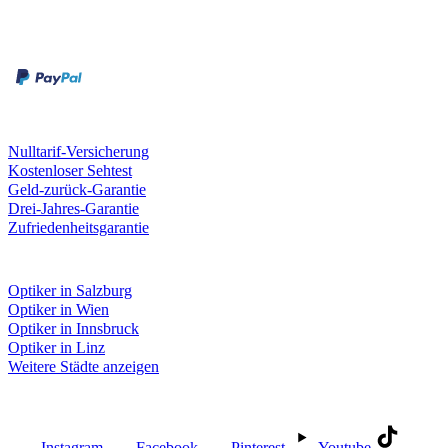
Zahlungsarten
Rechnung
Kreditkarte
Unsere Leistungen
Nulltarif-Versicherung
Kostenloser Sehtest
Geld-zurück-Garantie
Drei-Jahres-Garantie
Zufriedenheitsgarantie
Fielmann in deiner Nähe
Optiker in Salzburg
Optiker in Wien
Optiker in Innsbruck
Optiker in Linz
Weitere Städte anzeigen
Social Media
Instagram
Facebook
Pinterest
Youtube