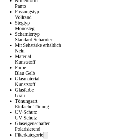
Brillenform
Panto
Fassungstyp
Vollrand
Stegtyp
Monosteg
Scharniertyp
Standard Scharnier
Mit Sehstärke erhältlich
Nein
Material
Kunststoff
Farbe
Blau Gelb
Glasmaterial
Kunststoff
Glasfarbe
Grau
Tönungsart
Einfache Tönung
UV-Schutz
UV Schutz
Glaseigenschaften
Polarisierend
Filterkategorie