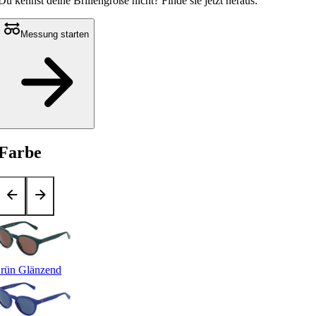
Du kennst deine Brillengröße nicht?
Finde sie jetzt heraus:
Messung starten
Farbe
rün Glänzend