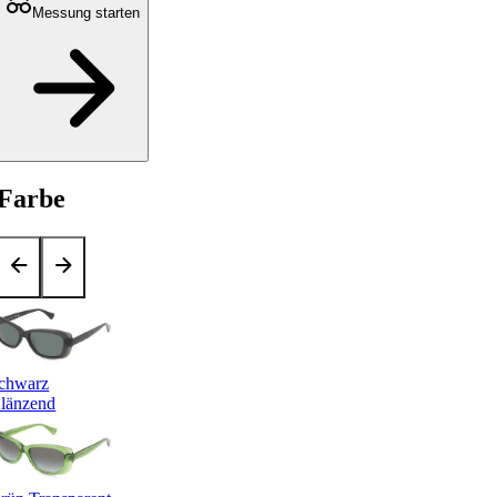
Messung starten
Farbe
chwarz
länzend