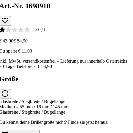
Art.-Nr. 1698910
1.0
(1)
€ 43,90
€ 54,90
Du sparst € 11,00
inkl. MwSt.
versandkostenfrei
– Lieferung nur innerhalb Österreichs
30-Tage-Tiefstpreis: € 54,90
Größe
Glasbreite / Stegbreite / Bügellänge
Medium – 55 mm / 16 mm / 145 mm
Glasbreite / Stegbreite / Bügellänge
Du kennst deine Brillengröße nicht?
Finde sie jetzt heraus: