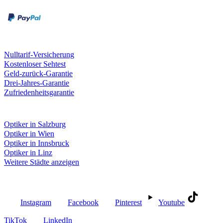
Kreditkarte
Unsere Leistungen
Nulltarif-Versicherung
Kostenloser Sehtest
Geld-zurück-Garantie
Drei-Jahres-Garantie
Zufriedenheitsgarantie
Fielmann in deiner Nähe
Optiker in Salzburg
Optiker in Wien
Optiker in Innsbruck
Optiker in Linz
Weitere Städte anzeigen
Social Media
Instagram
Facebook
Pinterest
Youtube
TikTok
LinkedIn