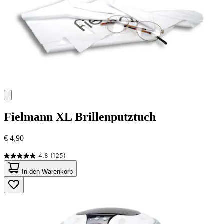
Fielmann
XL Brillenputztuch
€ 4,90
4.8
(125)
4.8
von
In den Warenkorb
5
Sternen.
125
Bewertungen