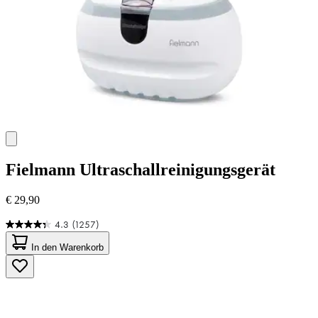
Fielmann
Ultraschallreinigungsgerät
€ 29,90
4.3
(1257)
4.3
von
In den Warenkorb
5
Sternen.
1257
Bewertungen